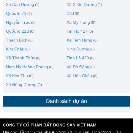
Xã Cao Dương
Xã Xuân Dương
(1)
(1)
Quốc lộ 71
21B
(0)
(0)
Nguyễn Trực
Xã Mỹ Hưng
(0)
(0)
Quốc lộ 21B
Tỉnh lộ 427
(0)
(0)
Thạch Bích
Xã Tam Hưng
(0)
(0)
Kim Châu
Ninh Dương
(0)
(0)
Xã Thanh Thùy
Tỉnh Lộ 429
(0)
(0)
Nam Hy Hoàng Phong
Xã Đỗ Động
(0)
(0)
Xã Kim Thư
Xã Liên Châu
(0)
(0)
Xã Hồng Dương
(0)
Danh sách dự án
CÔNG TY CỔ PHẦN BẤT ĐỘNG SẢN VIỆT NAM
Địa chỉ: Tầng 5 - tòa nhà AC,Ngõ 78 Duy Tân, Dịch Vọng, Cầu