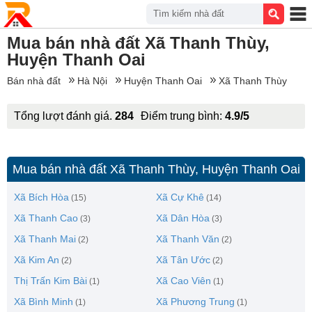
Tìm kiếm nhà đất
Mua bán nhà đất Xã Thanh Thùy,
Huyện Thanh Oai
Bán nhà đất
Hà Nội
Huyện Thanh Oai
Xã Thanh Thùy
Tổng lượt đánh giá.
284
Điểm trung bình:
4.9/5
Mua bán nhà đất Xã Thanh Thùy, Huyện Thanh Oai
Xã Bích Hòa
Xã Cự Khê
(15)
(14)
Xã Thanh Cao
Xã Dân Hòa
(3)
(3)
Xã Thanh Mai
Xã Thanh Văn
(2)
(2)
Xã Kim An
Xã Tân Ước
(2)
(2)
Thị Trấn Kim Bài
Xã Cao Viên
(1)
(1)
Xã Bình Minh
Xã Phương Trung
(1)
(1)