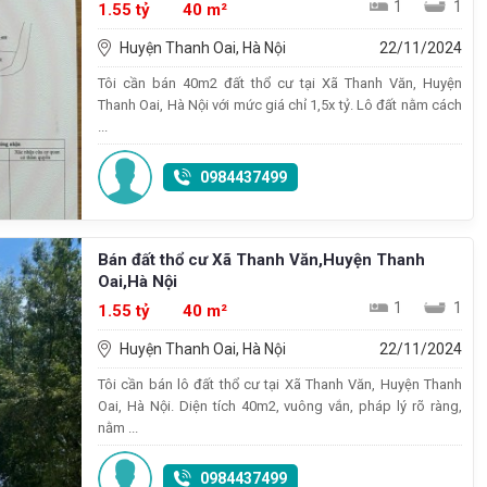
1
1
1.55 tỷ
40 m²
Huyện Thanh Oai, Hà Nội
22/11/2024
Tôi cần bán 40m2 đất thổ cư tại Xã Thanh Văn, Huyện
Thanh Oai, Hà Nội với mức giá chỉ 1,5x tỷ. Lô đất nằm cách
...
0984437499
Bán đất thổ cư Xã Thanh Văn,Huyện Thanh
Oai,Hà Nội
1
1
1.55 tỷ
40 m²
Huyện Thanh Oai, Hà Nội
22/11/2024
Tôi cần bán lô đất thổ cư tại Xã Thanh Văn, Huyện Thanh
Oai, Hà Nội. Diện tích 40m2, vuông vắn, pháp lý rõ ràng,
nằm ...
0984437499