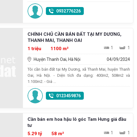
0932776226
CHÍNH CHỦ CẦN BÁN ĐẤT TẠI MY DƯƠNG,
THANH MAI, THANH OAI
1
1
1 triệu
1100 m²
Huyện Thanh Oai, Hà Nội
04/09/2024
Tôi cần bán đất tại My Dương, xã Thanh Mai, huyện Thanh
Oai, Hà Nội. - Diện tích đa dạng: 400m2, 508m2 và
1.100m2. - Giá ...
0123459876
Cần bán em hoa hậu lô góc Tam Hưng giá đầu
tư
1
1
5.29 tỷ
58 m²