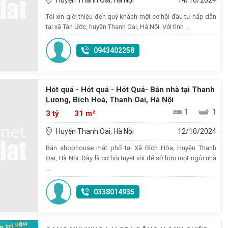
Huyện Thanh Oai, Hà Nội
14/10/2024
Tôi xin giới thiệu đến quý khách một cơ hội đầu tư hấp dẫn
tại xã Tân Ước, huyện Thanh Oai, Hà Nội. Với tình ...
0943402258
Hót quá - Hót quá - Hót Quá- Bán nhà tại Thanh
Lương, Bích Hoà, Thanh Oai, Hà Nội
1
1
3 tỷ
31 m²
Huyện Thanh Oai, Hà Nội
12/10/2024
Bán shophouse mặt phố tại Xã Bích Hòa, Huyện Thanh
Oai, Hà Nội. Đây là cơ hội tuyệt vời để sở hữu một ngôi nhà
...
0338014935