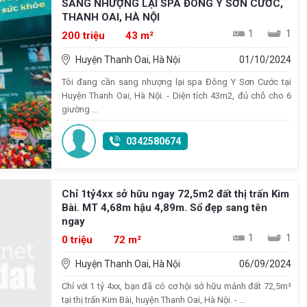
SANG NHƯỢNG LẠI SPA ĐÔNG Y SƠN CƯỚC,
THANH OAI, HÀ NỘI
1
1
200 triệu
43 m²
Huyện Thanh Oai, Hà Nội
01/10/2024
Tôi đang cần sang nhượng lại spa Đông Y Sơn Cước tại
Huyện Thanh Oai, Hà Nội. - Diện tích 43m2, đủ chỗ cho 6
giường ...
0342580674
Chỉ 1tỷ4xx sở hữu ngay 72,5m2 đất thị trấn Kim
Bài. MT 4,68m hậu 4,89m. Sổ đẹp sang tên
ngay
1
1
0 triệu
72 m²
Huyện Thanh Oai, Hà Nội
06/09/2024
Chỉ với 1 tỷ 4xx, bạn đã có cơ hội sở hữu mảnh đất 72,5m²
tại thị trấn Kim Bài, huyện Thanh Oai, Hà Nội. - ...