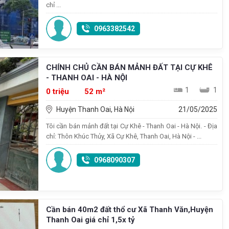
chỉ ...
0963382542
CHÍNH CHỦ CẦN BÁN MẢNH ĐẤT TẠI CỰ KHÊ
- THANH OAI - HÀ NỘI
1
1
0 triệu
52 m²
Huyện Thanh Oai, Hà Nội
21/05/2025
Tôi cần bán mảnh đất tại Cự Khê - Thanh Oai - Hà Nội. - Địa
chỉ: Thôn Khúc Thủy, Xã Cự Khê, Thanh Oai, Hà Nội - ...
0968090307
Cần bán 40m2 đất thổ cư Xã Thanh Văn,Huyện
Thanh Oai giá chỉ 1,5x tỷ