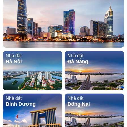
Nhà đất
Nhà đất
Hà Nội
Đà Nẵng
Nhà đất
Nhà đất
Bình Dương
Đồng Nai