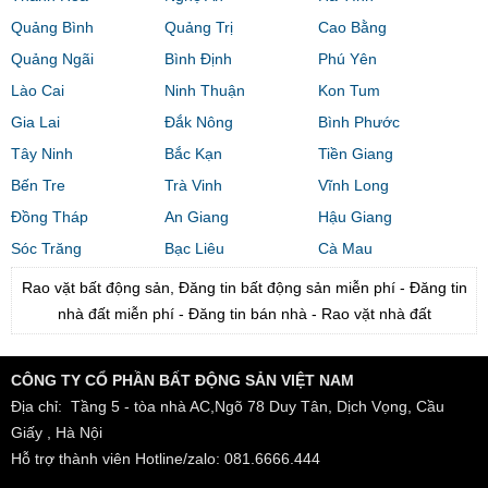
Quảng Bình
Quảng Trị
Cao Bằng
Quảng Ngãi
Bình Định
Phú Yên
Lào Cai
Ninh Thuận
Kon Tum
Gia Lai
Đắk Nông
Bình Phước
Tây Ninh
Bắc Kạn
Tiền Giang
Bến Tre
Trà Vinh
Vĩnh Long
Đồng Tháp
An Giang
Hậu Giang
Sóc Trăng
Bạc Liêu
Cà Mau
Rao vặt bất động sản, Đăng tin bất động sản miễn phí - Đăng tin
nhà đất miễn phí - Đăng tin bán nhà - Rao vặt nhà đất
CÔNG TY CỔ PHẦN BẤT ĐỘNG SẢN VIỆT NAM
Địa chỉ: Tầng 5 - tòa nhà AC,Ngõ 78 Duy Tân, Dịch Vọng, Cầu
Giấy , Hà Nội
Hỗ trợ thành viên Hotline/zalo: 081.6666.444