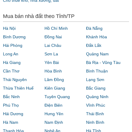
Cho thuê kho, nhà xưởng, đất
Mua bán nhà đất theo Tỉnh/TP
Hà Nội
Hồ Chí Minh
Đà Nẵng
Bình Dương
Đồng Nai
Khánh Hòa
Hải Phòng
Lai Châu
Đắk Lắk
Long An
Sơn La
Quảng Nam
Hà Giang
Yên Bái
Bà Rịa - Vũng Tàu
Cần Thơ
Hòa Bình
Bình Thuận
Thái Nguyên
Lâm Đồng
Lạng Sơn
Thừa Thiên Huế
Kiên Giang
Bắc Giang
Bắc Ninh
Tuyên Quang
Quảng Ninh
Phú Thọ
Điện Biên
Vĩnh Phúc
Hải Dương
Hưng Yên
Thái Bình
Hà Nam
Nam Định
Ninh Bình
Thanh Hóa
Nghệ An
Hà Tĩnh