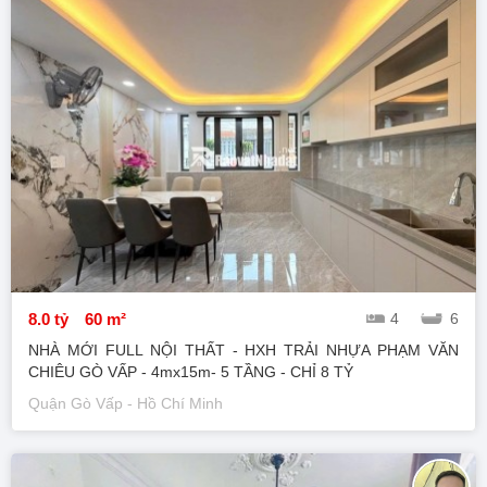
8.0 tỷ
60 m²
4
6
NHÀ MỚI FULL NỘI THẤT - HXH TRẢI NHỰA PHẠM VĂN
CHIÊU GÒ VẤP - 4mx15m- 5 TẦNG - CHỈ 8 TỶ
Quận Gò Vấp - Hồ Chí Minh