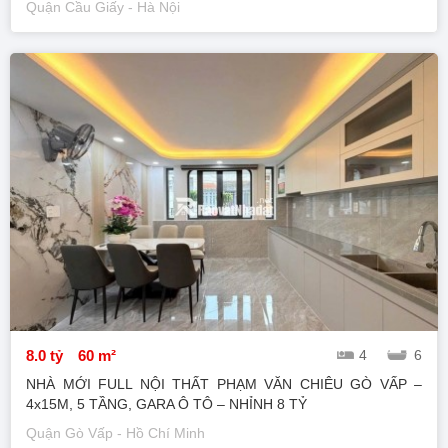
Quận Cầu Giấy - Hà Nội
8.0 tỷ
60 m²
4
6
NHÀ MỚI FULL NỘI THẤT PHẠM VĂN CHIÊU GÒ VẤP –
4x15M, 5 TẦNG, GARA Ô TÔ – NHỈNH 8 TỶ
Quận Gò Vấp - Hồ Chí Minh