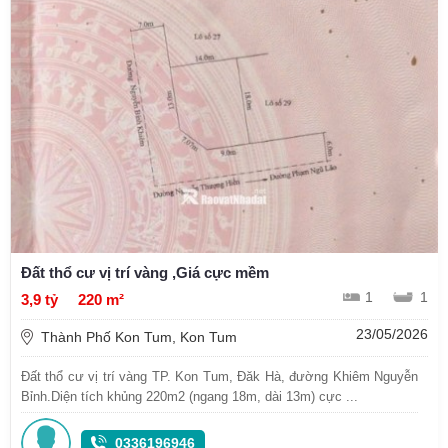
Đất thổ cư vị trí vàng ,Giá cực mềm
1
1
3,9 tỷ
220 m²
23/05/2026
Thành Phố Kon Tum, Kon Tum
Đất thổ cư vị trí vàng TP. Kon Tum, Đăk Hà, đường Khiêm Nguyễn
Bỉnh.Diện tích khủng 220m2 (ngang 18m, dài 13m) cực ...
0336196946