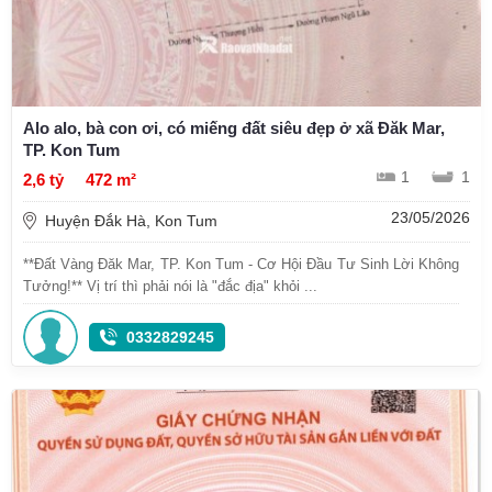
Alo alo, bà con ơi, có miếng đất siêu đẹp ở xã Đăk Mar,
TP. Kon Tum
1
1
2,6 tỷ
472 m²
23/05/2026
Huyện Đắk Hà, Kon Tum
**Đất Vàng Đăk Mar, TP. Kon Tum - Cơ Hội Đầu Tư Sinh Lời Không
Tưởng!** Vị trí thì phải nói là "đắc địa" khỏi ...
0332829245