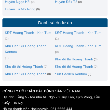
Huyện Ngọc Hồi
Huyện Đắk Tô
(0)
(0)
Huyện Tu Mơ Rông
(0)
Danh sách dự án
KĐT Hoàng Thành - Kon Tum
KĐT Hoàng Thành - Kon Tum
(1)
(1)
Khu Dân Cư Hoàng Thành
KĐT Hoàng Thành - Kon Tum
Kontum
(0)
(1)
Khu đô thị Hoàng Thành
(0)
Khu đô thị Hoàng Thành
Khu đô thị Hoàng Thành
(0)
(0)
Khu Dân Cư Hoàng Thành
Sun Garden Kontum
(0)
(0)
CÔNG TY CỔ PHẦN BẤT ĐỘNG SẢN VIỆT NAM
Địa chỉ: Tầng 5 - tòa nhà AC,Ngõ 78 Duy Tân, Dịch Vọng, Cầu
Giấy , Hà Nội
Hỗ trợ thành viên Hotline/zalo: 081.6666.444