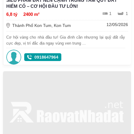
SIÊU PHẨM ĐẤT NỀN CẠNH TRUNG TÂM QUỸ ĐẤT
HIẾM CÓ – CƠ HỘI ĐẦU TƯ LỚN!
1
1
6,8 tỷ
2400 m²
12/05/2026
Thành Phố Kon Tum, Kon Tum
Cơ hội vàng cho nhà đầu tư! Gia đình cần nhượng lại quỹ đất rẫy
cực đẹp, vị trí đắc địa ngay vùng ven trung ...
0918647964