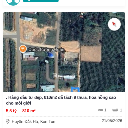
. Hàng đầu tư đẹp, 810m2 đã tách 9 thửa, hoa hồng cao
cho môi giới
1
1
5,5 tỷ
810 m²
21/05/2026
Huyện Đắk Hà, Kon Tum