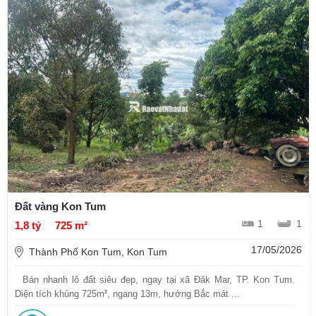
Đất vàng Kon Tum
1
1
1,8 tỷ
725 m²
17/05/2026
Thành Phố Kon Tum, Kon Tum
Bán nhanh lô đất siêu đẹp, ngay tại xã Đăk Mar, TP. Kon Tum.
Diện tích khủng 725m², ngang 13m, hướng Bắc mát ...