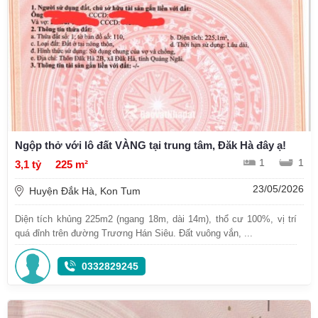
Ngộp thở với lô đất VÀNG tại trung tâm, Đăk Hà đây ạ!
1
1
3,1 tỷ
225 m²
23/05/2026
Huyện Đắk Hà, Kon Tum
Diện tích khủng 225m2 (ngang 18m, dài 14m), thổ cư 100%, vị trí
quá đỉnh trên đường Trương Hán Siêu. Đất vuông vắn, ...
0332829245