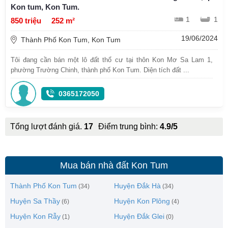
Kon tum, Kon Tum.
1
1
850 triệu
252 m²
19/06/2024
Thành Phố Kon Tum, Kon Tum
Tôi đang cần bán một lô đất thổ cư tại thôn Kon Mơ Sa Lam 1,
phường Trường Chinh, thành phố Kon Tum. Diện tích đất ...
0365172050
Tổng lượt đánh giá.
17
Điểm trung bình:
4.9/5
Mua bán nhà đất Kon Tum
Thành Phố Kon Tum
Huyện Đắk Hà
(34)
(34)
Huyện Sa Thầy
Huyện Kon Plông
(6)
(4)
Huyện Kon Rẫy
Huyện Đắk Glei
(1)
(0)