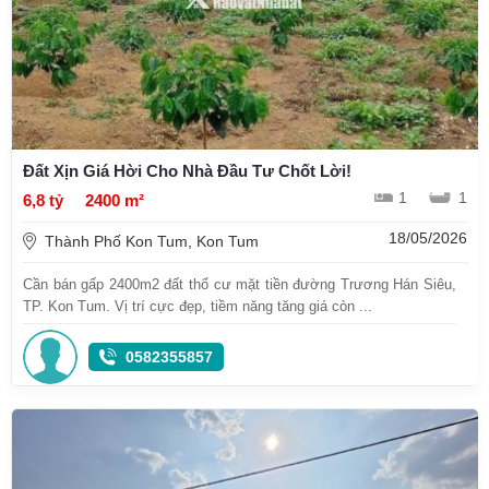
Đất Xịn Giá Hời Cho Nhà Đầu Tư Chốt Lời!
1
1
6,8 tỷ
2400 m²
18/05/2026
Thành Phố Kon Tum, Kon Tum
Cần bán gấp 2400m2 đất thổ cư mặt tiền đường Trương Hán Siêu,
TP. Kon Tum. Vị trí cực đẹp, tiềm năng tăng giá còn ...
0582355857