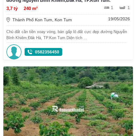
đường Nguyễn Bỉnh Khiêm,Đăk Hà, TP.Kon Tum.
1
1
3,7 tỷ
240 m²
19/05/2026
Thành Phố Kon Tum, Kon Tum
Chủ đất cần tiền xoay vòng, bán gấp lô đất cực đẹp đường Nguyễn
Bỉnh Khiêm,Đăk Hà, TP.Kon Tum.Diện tích ...
0582356450