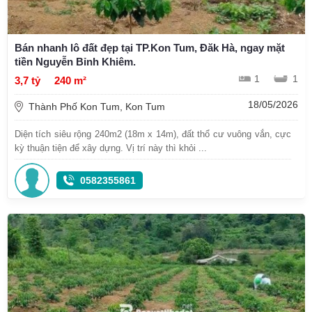
Bán nhanh lô đất đẹp tại TP.Kon Tum, Đăk Hà, ngay mặt
tiền Nguyễn Bỉnh Khiêm.
1
1
3,7 tỷ
240 m²
18/05/2026
Thành Phố Kon Tum, Kon Tum
Diện tích siêu rộng 240m2 (18m x 14m), đất thổ cư vuông vắn, cực
kỳ thuận tiện để xây dựng. Vị trí này thì khỏi ...
0582355861