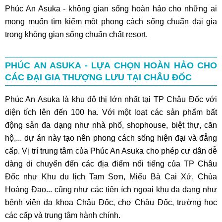
Phúc An Asuka - không gian sống hoàn hảo cho những ai
mong muốn tìm kiếm một phong cách sống chuẩn đại gia
trong không gian sống chuẩn chất resort.
PHÚC AN ASUKA - LỰA CHỌN HOÀN HẢO CHO
CÁC ĐẠI GIA THƯỢNG LƯU TẠI CHÂU ĐỐC
Phúc An Asuka là khu đô thị lớn nhất tại TP Châu Đốc với
diện tích lên đến 100 ha. Với một loạt các sản phẩm bất
động sản đa dạng như nhà phố, shophouse, biệt thự, căn
hộ,... dự án này tạo nên phong cách sống hiện đại và đẳng
cấp. Vị trí trung tâm của Phúc An Asuka cho phép cư dân dễ
dàng di chuyển đến các địa điểm nổi tiếng của TP Châu
Đốc như Khu du lịch Tam Sơn, Miếu Bà Cai Xứ, Chùa
Hoàng Đạo... cũng như các tiện ích ngoại khu đa dạng như
bệnh viện đa khoa Châu Đốc, chợ Châu Đốc, trường học
các cấp và trung tâm hành chính.