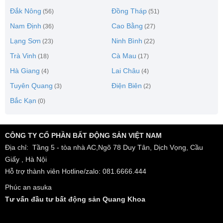
Đắk Nông
Đồng Tháp
(56)
(51)
Nam Định
Cao Bằng
(36)
(27)
Lạng Sơn
Ninh Bình
(23)
(22)
Trà Vinh
Cà Mau
(18)
(17)
Hà Giang
Lai Châu
(4)
(4)
Tuyên Quang
Điện Biên
(3)
(2)
Bắc Kạn
(0)
CÔNG TY CỔ PHẦN BẤT ĐỘNG SẢN VIỆT NAM
Địa chỉ: Tầng 5 - tòa nhà AC,Ngõ 78 Duy Tân, Dịch Vọng, Cầu
Giấy , Hà Nội
Hỗ trợ thành viên Hotline/zalo: 081.6666.444
Phúc an asuka
Tư vấn đầu tư bất động sản Quang Khoa