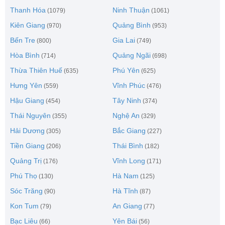
Thanh Hóa
Ninh Thuận
(1079)
(1061)
Kiên Giang
Quảng Bình
(970)
(953)
Bến Tre
Gia Lai
(800)
(749)
Hòa Bình
Quảng Ngãi
(714)
(698)
Thừa Thiên Huế
Phú Yên
(635)
(625)
Hưng Yên
Vĩnh Phúc
(559)
(476)
Hậu Giang
Tây Ninh
(454)
(374)
Thái Nguyên
Nghệ An
(355)
(329)
Hải Dương
Bắc Giang
(305)
(227)
Tiền Giang
Thái Bình
(206)
(182)
Quảng Trị
Vĩnh Long
(176)
(171)
Phú Thọ
Hà Nam
(130)
(125)
Sóc Trăng
Hà Tĩnh
(90)
(87)
Kon Tum
An Giang
(79)
(77)
Bạc Liêu
Yên Bái
(66)
(56)