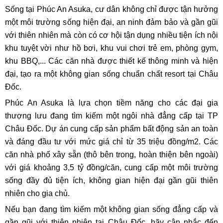
Sống tại Phúc An Asuka, cư dân không chỉ được tận hưởng
một môi trường sống hiện đại, an ninh đảm bảo và gần gũi
với thiên nhiên mà còn có cơ hội tận dụng nhiều tiện ích nội
khu tuyệt vời như hồ bơi, khu vui chơi trẻ em, phòng gym,
khu BBQ,... Các căn nhà được thiết kế thông minh và hiện
đại, tạo ra một không gian sống chuẩn chất resort tại Châu
Đốc.
Phúc An Asuka là lựa chọn tiềm năng cho các đại gia
thượng lưu đang tìm kiếm một ngôi nhà đẳng cấp tại TP
Châu Đốc. Dự án cung cấp sản phẩm bất động sản an toàn
và đáng đầu tư với mức giá chỉ từ 35 triệu đồng/m2. Các
căn nhà phố xây sẵn (thô bên trong, hoàn thiện bên ngoài)
với giá khoảng 3,5 tỷ đồng/căn, cung cấp một môi trường
sống đầy đủ tiện ích, không gian hiện đại gần gũi thiên
nhiên cho gia chủ.
Nếu bạn đang tìm kiếm một không gian sống đẳng cấp và
gần gũi với thiên nhiên tại Châu Đốc, hãy cân nhắc đến