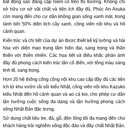
bất động sản đẳng cấp hiếm có trên thị trường. Không chỉ
sở hữu cơ sở vật chất và tiện ích đầy đủ, Phúc An Asuka
còn mang đến cho cư dân không gian sống xanh mát, trong
lành bởi 50% diện tích cây xanh, công viên nội khu và hồ
cảnh quan.
Kiến trúc và chi tiết của dự án được thiết kế kỹ lưỡng và hài
hòa với diện mạo trung tâm hiện đại, sang trọng và thân
thiện với thiên nhiên. Các họa tiết và điêu khắc phản ánh
đầy đủ phong cách kiến ​​trúc tân cổ điển, với tông màu sáng
tinh tế, sang trọng.
Hơn 20 hệ thống công cộng nội khu cao cấp đầy đủ các tiện
ích từ khu vườn rải sỏi kiểu Nhật, công viên nội khu Kazuko
kiểu Nhật đến hồ cảnh quan và ao cá koi, cho phép cư dân
tận hưởng cuộc sống đa dạng và tận hưởng phong cách
sống Nhật Bản đặc trưng.
Sử dụng chất liệu tre, đá, gỗ, đèn lồng tối đa mang đến cho
khách hàng trải nghiệm sống độc đáo và đầy chất Nhật Bản.