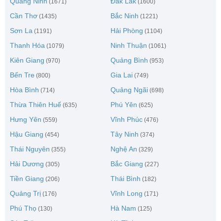
Quảng Ninh
Đắk Lắk
(1671)
(1600)
Cần Thơ
Bắc Ninh
(1435)
(1221)
Sơn La
Hải Phòng
(1191)
(1104)
Thanh Hóa
Ninh Thuận
(1079)
(1061)
Kiên Giang
Quảng Bình
(970)
(953)
Bến Tre
Gia Lai
(800)
(749)
Hòa Bình
Quảng Ngãi
(714)
(698)
Thừa Thiên Huế
Phú Yên
(635)
(625)
Hưng Yên
Vĩnh Phúc
(559)
(476)
Hậu Giang
Tây Ninh
(454)
(374)
Thái Nguyên
Nghệ An
(355)
(329)
Hải Dương
Bắc Giang
(305)
(227)
Tiền Giang
Thái Bình
(206)
(182)
Quảng Trị
Vĩnh Long
(176)
(171)
Phú Thọ
Hà Nam
(130)
(125)