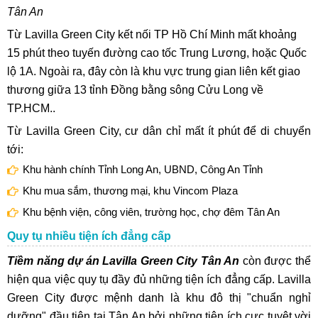
Tân An
Từ Lavilla Green City kết nối TP Hồ Chí Minh mất khoảng
15 phút theo tuyến đường cao tốc Trung Lương, hoặc Quốc
lộ 1A. Ngoài ra, đây còn là khu vực trung gian liên kết giao
thương giữa 13 tỉnh Đồng bằng sông Cửu Long về
TP.HCM..
Từ Lavilla Green City, cư dân chỉ mất ít phút để di chuyển
tới:
Khu hành chính Tỉnh Long An, UBND, Công An Tỉnh
Khu mua sắm, thương mại, khu Vincom Plaza
Khu bệnh viện, công viên, trường học, chợ đêm Tân An
Quy tụ nhiều tiện ích đẳng cấp
Tiềm năng dự án Lavilla Green City Tân An
còn được thể
hiện qua việc quy tụ đầy đủ những tiện ích đẳng cấp. Lavilla
Green City được mệnh danh là khu đô thị "chuẩn nghỉ
dưỡng" đầu tiên tại Tân An bởi những tiện ích cực tuyệt vời