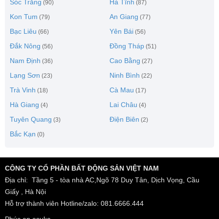
Sóc Trăng
Hà Tĩnh
(90)
(87)
Kon Tum
An Giang
(79)
(77)
Bạc Liêu
Yên Bái
(66)
(56)
Đắk Nông
Đồng Tháp
(56)
(51)
Nam Định
Cao Bằng
(36)
(27)
Lạng Sơn
Ninh Bình
(23)
(22)
Trà Vinh
Cà Mau
(18)
(17)
Hà Giang
Lai Châu
(4)
(4)
Tuyên Quang
Điện Biên
(3)
(2)
Bắc Kạn
(0)
CÔNG TY CỔ PHẦN BẤT ĐỘNG SẢN VIỆT NAM
Địa chỉ: Tầng 5 - tòa nhà AC,Ngõ 78 Duy Tân, Dịch Vọng, Cầu
Giấy , Hà Nội
Hỗ trợ thành viên Hotline/zalo: 081.6666.444
Phúc an asuka