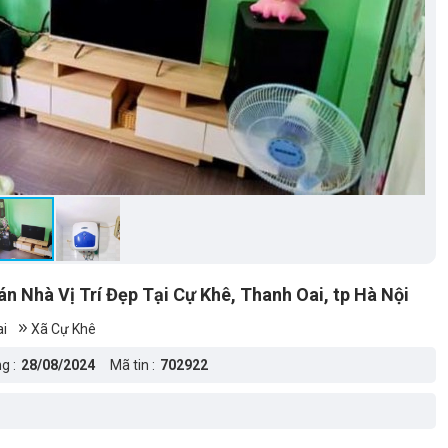
 Nhà Vị Trí Đẹp Tại Cự Khê, Thanh Oai, tp Hà Nội
i
Xã Cự Khê
g :
28/08/2024
Mã tin :
702922