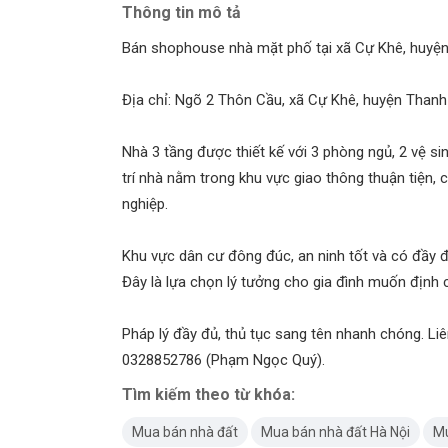
Thông tin mô tả
Bán shophouse nhà mặt phố tại xã Cự Khê, huyện
Địa chỉ: Ngõ 2 Thôn Cầu, xã Cự Khê, huyện Thanh Oa
Nhà 3 tầng được thiết kế với 3 phòng ngủ, 2 vệ sin
trí nhà nằm trong khu vực giao thông thuận tiện,
nghiệp.
Khu vực dân cư đông đúc, an ninh tốt và có đầy đủ 
Đây là lựa chọn lý tưởng cho gia đình muốn định c
Pháp lý đầy đủ, thủ tục sang tên nhanh chóng. Liên 
0328852786 (Phạm Ngọc Quý).
Tìm kiếm theo từ khóa:
Mua bán nhà đất
Mua bán nhà đất Hà Nội
Mu