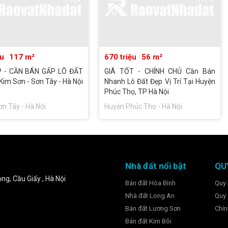
ệu
117 m²
670 triệu
56 m²
 - CẦN BÁN GẤP LÔ ĐẤT
GIÁ TỐT - CHÍNH CHỦ Cần Bán
Kim Sơn - Sơn Tây - Hà Nội
Nhanh Lô Đất Đẹp Vị Trí Tại Huyện
Phúc Thọ, TP Hà Nội
ơn Tây - Hà Nội
Huyện Phúc Thọ - Hà Nội
Nhà đất nổi bật
QU
ng, Cầu Giấy , Hà Nội
Bán đất Hòa Bình
Quy 
Nhà đất Long An
Quy 
Bán đất Lương Sơn
Chín
Bán đất Kim Bôi