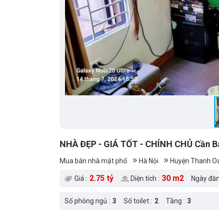
NHÀ ĐẸP - GIÁ TỐT - CHÍNH CHỦ Cần Bán
Mua bán nhà mặt phố
Hà Nội
Huyện Thanh Oa
2.75 tỷ
30 m2
Giá :
Diện tích :
Ngày đăn
Số phòng ngủ :
3
Số toilet :
2
Tầng :
3