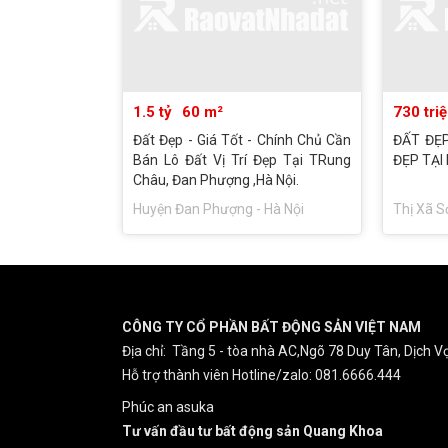
1.5 tỷ
60 m²
730 tri
Đất Đẹp - Giá Tốt - Chính Chủ Cần
ĐẤT ĐẸP
Bán Lô Đất Vị Trí Đẹp Tại TRung
ĐẸP TẠI 
Châu, Đan Phượng ,Hà Nội.
Huyện Đan Phượng - Hà Nội
Thị Xã S
CÔNG TY CỔ PHẦN BẤT ĐỘNG SẢN VIỆT NAM
Địa chỉ: Tầng 5 - tòa nhà AC,Ngõ 78 Duy Tân, Dịch Vọ
Hỗ trợ thành viên Hotline/zalo: 081.6666.444
Phúc an asuka
Tư vấn đầu tư bất động sản Quang Khoa