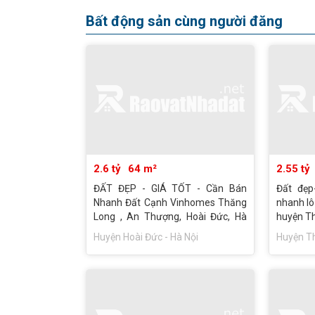
Bất động sản cùng người đăng
2.6 tỷ
64 m²
2.55 tỷ
ĐẤT ĐẸP - GIÁ TỐT - Cần Bán
Đất đẹp
Nhanh Đất Cạnh Vinhomes Thăng
nhanh lô 
Long , An Thượng, Hoài Đức, Hà
huyện Th
Nội
Huyện Hoài Đức - Hà Nội
Huyện Th