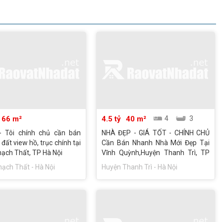
66 m²
4.5 tỷ
40 m²
4
3
- Tôi chính chủ cần bán
NHÀ ĐẸP - GIÁ TỐT - CHÍNH CHỦ
đất view hồ, trục chính tại
Cần Bán Nhanh Nhà Mới Đẹp Tại
ạch Thất, TP Hà Nội
Vĩnh Quỳnh,Huyện Thanh Trì, TP
Hà Nội
ạch Thất - Hà Nội
Huyện Thanh Trì - Hà Nội