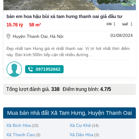
bán em hoa hậu bùi xá tam hưng thanh oai giá đầu tư
1
1
15.76 tỷ
58 m²
01/08/2024
Huyện Thanh Oai, Hà Nội
Đẹp nhất tam Hưng giá rẻ nhất thanh oai. Vị trí hót nhất thời điểm
này. Bán kính 500m tiếp cận rất nhiều đường ...
0971952662
Tổng lượt đánh giá.
338
Điểm trung bình:
4.7/5
Mua bán nhà đất Xã Tam Hưng, Huyện Thanh Oai
Xã Bích Hòa
Xã Cự Khê
(15)
(14)
Xã Thanh Cao
Xã Dân Hòa
(3)
(3)