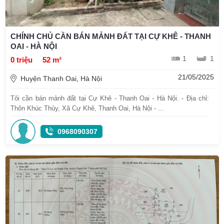
CHÍNH CHỦ CẦN BÁN MẢNH ĐẤT TẠI CỰ KHÊ - THANH
OAI - HÀ NỘI
1
1
0 triệu
52 m²
21/05/2025
Huyện Thanh Oai, Hà Nội
Tôi cần bán mảnh đất tại Cự Khê - Thanh Oai - Hà Nội. - Địa chỉ:
Thôn Khúc Thủy, Xã Cự Khê, Thanh Oai, Hà Nội - ...
0968090307