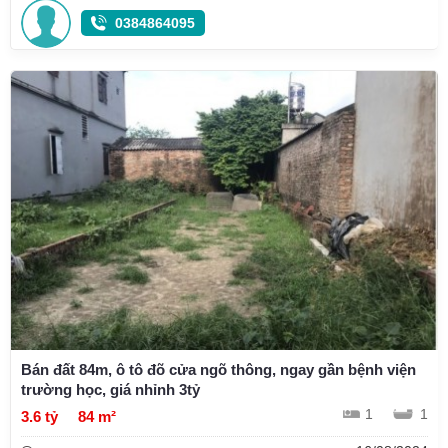
0384864095
Bán đất 84m, ô tô đõ cửa ngõ thông, ngay gần bệnh viện
trường học, giá nhỉnh 3tỷ
1
1
3.6 tỷ
84 m²