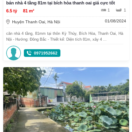
bán nhà 4 tầng 81m tại bích hòa thanh oai giá cực tốt
1
1
6.5 tỷ
81 m²
01/08/2024
Huyện Thanh Oai, Hà Nội
căn nhà 4 tầng, 81mm tại thôn Kỳ Thủy, Bích Hòa, Thanh Oai, Hà
Nội - Hướng: Đông Bắc - Thiết kế: Diện tích 81m, xây 4 ...
0971952662