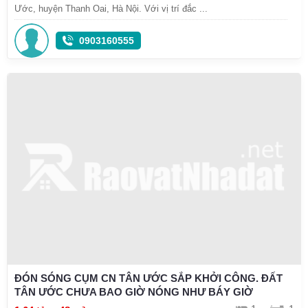
Ước, huyện Thanh Oai, Hà Nội. Với vị trí đắc ...
0903160555
ĐÓN SÓNG CỤM CN TÂN ƯỚC SẮP KHỞI CÔNG. ĐẤT
TÂN ƯỚC CHƯA BAO GIỜ NÓNG NHƯ BÁY GIỜ