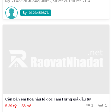
Nội. - Diện tích đa dạng: 400m2, 508m2 và 1.100m2. - Giá ...
0123459876
Cần bán em hoa hậu lô góc Tam Hưng giá đầu tư
1
1
5.29 tỷ
58 m²