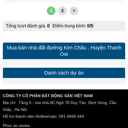
1
2
>
Tổng lượt đánh giá.
0
Điểm trung bình:
0/5
Mua bán nhà đất đường Kim Châu , Huyện Thanh
Oai
Danh sách dự án
CÔNG TY CỔ PHẦN BẤT ĐỘNG SẢN VIỆT NAM
Địa chỉ: Tầng 5 - tòa nhà AC,Ngõ 78 Duy Tân, Dịch Vọng, Cầu
Giấy , Hà Nội
Hỗ trợ thành viên Hotline/zalo: 081.6666.444
Phúc an asuka