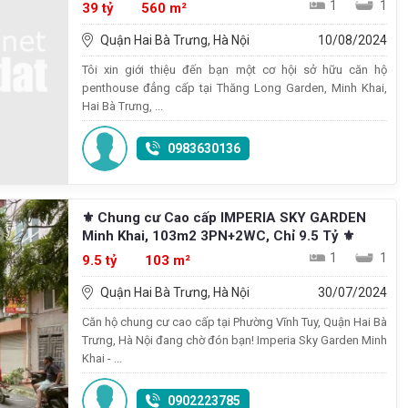
1
1
39 tỷ
560 m²
Quận Hai Bà Trưng, Hà Nội
10/08/2024
Tôi xin giới thiệu đến bạn một cơ hội sở hữu căn hộ
penthouse đẳng cấp tại Thăng Long Garden, Minh Khai,
Hai Bà Trưng, ...
0983630136
⚜️ Chung cư Cao cấp IMPERIA SKY GARDEN
Minh Khai, 103m2 3PN+2WC, Chỉ 9.5 Tỷ ⚜️
1
1
9.5 tỷ
103 m²
Quận Hai Bà Trưng, Hà Nội
30/07/2024
Căn hộ chung cư cao cấp tại Phường Vĩnh Tuy, Quận Hai Bà
Trưng, Hà Nội đang chờ đón bạn! Imperia Sky Garden Minh
Khai - ...
0902223785