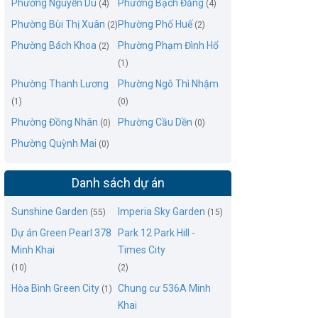
Phường Nguyễn Du
Phường Bạch Đằng
(4)
(4)
Phường Bùi Thị Xuân
Phường Phố Huế
(2)
(2)
Phường Bách Khoa
Phường Phạm Đình Hổ
(2)
(1)
Phường Thanh Lương
Phường Ngô Thì Nhậm
(1)
(0)
Phường Đồng Nhân
Phường Cầu Dền
(0)
(0)
Phường Quỳnh Mai
(0)
Danh sách dự án
Sunshine Garden
Imperia Sky Garden
(55)
(15)
Dự án Green Pearl 378
Park 12 Park Hill -
Minh Khai
Times City
(10)
(2)
Hòa Bình Green City
Chung cư 536A Minh
(1)
Khai