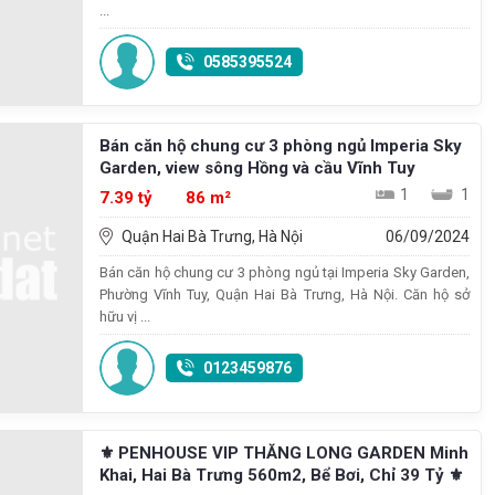
...
0585395524
Bán căn hộ chung cư 3 phòng ngủ Imperia Sky
Garden, view sông Hồng và cầu Vĩnh Tuy
1
1
7.39 tỷ
86 m²
Quận Hai Bà Trưng, Hà Nội
06/09/2024
Bán căn hộ chung cư 3 phòng ngủ tại Imperia Sky Garden,
Phường Vĩnh Tuy, Quận Hai Bà Trưng, Hà Nội. Căn hộ sở
hữu vị ...
0123459876
⚜️ PENHOUSE VIP THĂNG LONG GARDEN Minh
Khai, Hai Bà Trưng 560m2, Bể Bơi, Chỉ 39 Tỷ ⚜️