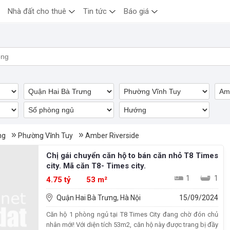
Nhà đất cho thuê
Tin tức
Báo giá
er Riverside
ng
Phường Vĩnh Tuy
Amber Riverside
Chị gái chuyển căn hộ to bán căn nhỏ T8 Times
city. Mã căn T8- Times city.
1
1
4.75 tỷ
53 m²
Quận Hai Bà Trưng, Hà Nội
15/09/2024
Căn hộ 1 phòng ngủ tại T8 Times City đang chờ đón chủ
nhân mới! Với diện tích 53m2, căn hộ này được trang bị đầy