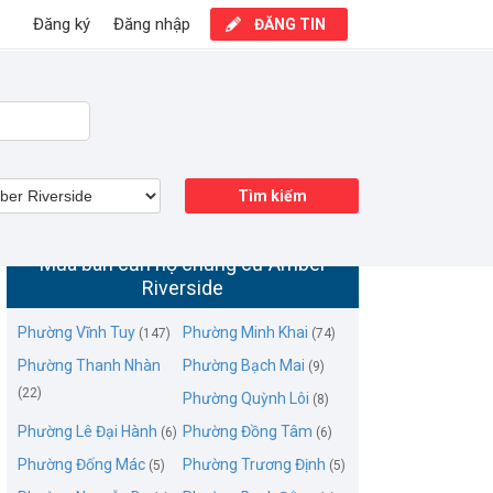
Đăng ký
Đăng nhập
ĐĂNG TIN
Tìm kiếm
Mua bán căn hộ chung cư Amber
Riverside
Phường Vĩnh Tuy
Phường Minh Khai
(147)
(74)
Phường Thanh Nhàn
Phường Bạch Mai
(9)
(22)
Phường Quỳnh Lôi
(8)
Phường Lê Đại Hành
Phường Đồng Tâm
(6)
(6)
Phường Đống Mác
Phường Trương Định
(5)
(5)