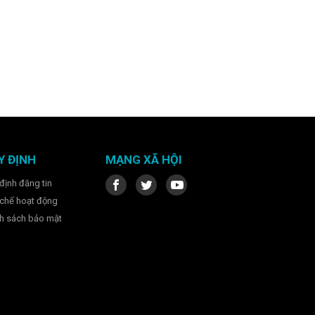
Y ĐỊNH
MẠNG XÃ HỘI
định đăng tin
chế hoạt động
h sách bảo mật