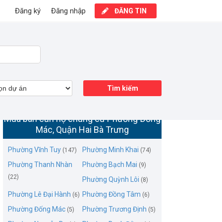
Đăng ký
Đăng nhập
ĐĂNG TIN
Tìm kiếm
Mua bán căn hộ chung cư Phường Đống
Mác, Quận Hai Bà Trưng
Phường Vĩnh Tuy
Phường Minh Khai
(147)
(74)
Phường Thanh Nhàn
Phường Bạch Mai
(9)
(22)
Phường Quỳnh Lôi
(8)
Phường Lê Đại Hành
Phường Đồng Tâm
(6)
(6)
Phường Đống Mác
Phường Trương Định
(5)
(5)