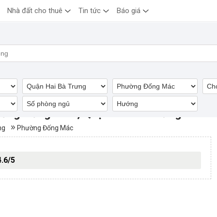
Nhà đất cho thuê
Tin tức
Báo giá
ường Đống Mác, Quận Hai Bà Trưng
ng
Phường Đống Mác
4.6/5