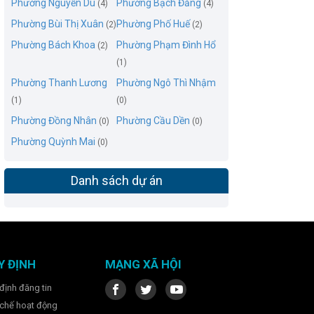
Phường Nguyễn Du
Phường Bạch Đằng
(4)
(4)
Phường Bùi Thị Xuân
Phường Phố Huế
(2)
(2)
Phường Bách Khoa
Phường Phạm Đình Hổ
(2)
(1)
Phường Thanh Lương
Phường Ngô Thì Nhậm
(1)
(0)
Phường Đồng Nhân
Phường Cầu Dền
(0)
(0)
Phường Quỳnh Mai
(0)
Danh sách dự án
Y ĐỊNH
MẠNG XÃ HỘI
định đăng tin
chế hoạt động