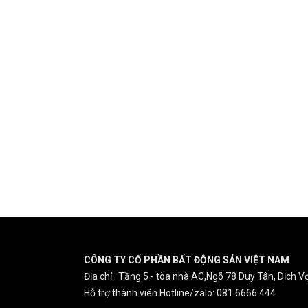
CÔNG TY CỔ PHẦN BẤT ĐỘNG SẢN VIỆT NAM
Địa chỉ: Tầng 5 - tòa nhà AC,Ngõ 78 Duy Tân, Dịch Vọ
Hỗ trợ thành viên Hotline/zalo: 081.6666.444