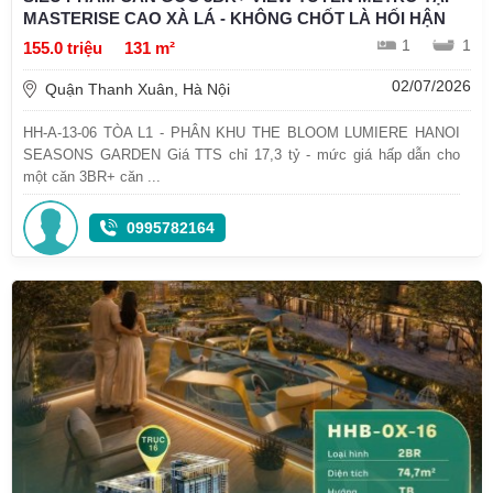
MASTERISE CAO XÀ LÁ - KHÔNG CHỐT LÀ HỐI HẬN
1
1
155.0 triệu
131 m²
02/07/2026
Quận Thanh Xuân, Hà Nội
HH-A-13-06 TÒA L1 - PHÂN KHU THE BLOOM LUMIERE HANOI
SEASONS GARDEN Giá TTS chỉ 17,3 tỷ - mức giá hấp dẫn cho
một căn 3BR+ căn ...
0995782164