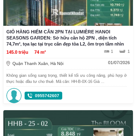
GIỎ HÀNG HIẾM CĂN 2PN TẠI LUMIÈRE HANOI
SEASONS GARDEN: Sở hữu căn hộ 2PN , diện tích
74,7m², tọa lạc tại trục căn đẹp tòa L2, ôm trọn tầm nhìn
1
1
145.0 triệu
74 m²
01/07/2026
Quận Thanh Xuân, Hà Nội
Không gian sống sang trọng, thiết kế tối ưu công năng, phù hợp ở
thực hoặc đầu tư cho thuê. Mã căn: HH-B-0X-16 Giá ...
0955742607