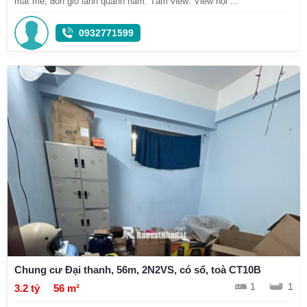
mát mẻ, đón gió lành quanh năm. Tầm view: View nội ...
0932771599
Chung cư Đại thanh, 56m, 2N2VS, có sổ, toà CT10B
1
1
3.2 tỷ
56 m²