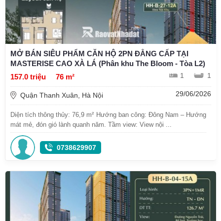
MỞ BÁN SIÊU PHẨM CĂN HỘ 2PN ĐẲNG CẤP TẠI
MASTERISE CAO XÀ LÁ (Phân khu The Bloom - Tòa L2)
1
1
157.0 triệu
76 m²
29/06/2026
Quận Thanh Xuân, Hà Nội
Diện tích thông thủy: 76,9 m² Hướng ban công: Đông Nam – Hướng
mát mẻ, đón gió lành quanh năm. Tầm view: View nội ...
0738629907