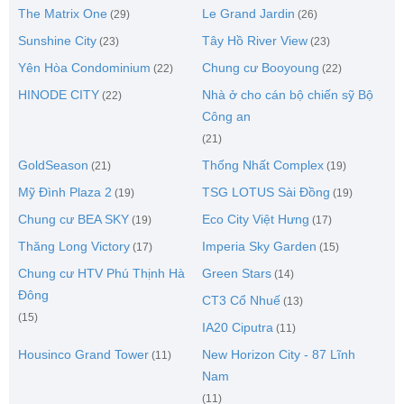
The Matrix One
Le Grand Jardin
(29)
(26)
Sunshine City
Tây Hồ River View
(23)
(23)
Yên Hòa Condominium
Chung cư Booyoung
(22)
(22)
HINODE CITY
Nhà ở cho cán bộ chiến sỹ Bộ
(22)
Công an
(21)
GoldSeason
Thống Nhất Complex
(21)
(19)
Mỹ Đình Plaza 2
TSG LOTUS Sài Đồng
(19)
(19)
Chung cư BEA SKY
Eco City Việt Hưng
(19)
(17)
Thăng Long Victory
Imperia Sky Garden
(17)
(15)
Chung cư HTV Phú Thịnh Hà
Green Stars
(14)
Đông
CT3 Cổ Nhuế
(13)
(15)
IA20 Ciputra
(11)
Housinco Grand Tower
New Horizon City - 87 Lĩnh
(11)
Nam
(11)