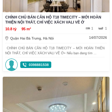
CHÍNH CHỦ BÁN CĂN HỘ T18 TIMECITY – MỚI HOÀN
THIỆN NỘI THẤT, CHỈ VIỆC XÁCH VALI VỀ Ở
1
1
10.8 tỷ
95 m²
14/07/2026
Quận Hai Bà Trưng, Hà Nội
CHÍNH CHỦ BÁN CĂN HỘ T18 TIMECITY – MỚI HOÀN THIỆN
NỘI THẤT, CHỈ VIỆC XÁCH VALI VỀ Ở+ Nếu bạn đang tìm ...
0398881538