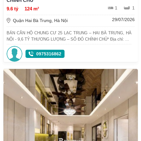
CHÍNH CHỦ
1
1
9.6 tỷ
124 m²
29/07/2026
Quận Hai Bà Trưng, Hà Nội
BÁN CĂN HỘ CHUNG CƯ 25 LẠC TRUNG – HAI BÀ TRƯNG, HÀ
NỘI - 9,6 TỶ THƯƠNG LƯỢNG – SỔ ĐỎ CHÍNH CHỦ* Địa chỉ: ...
0975316862