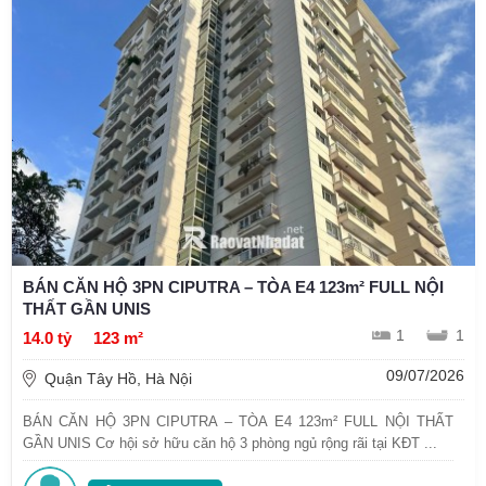
BÁN CĂN HỘ 3PN CIPUTRA – TÒA E4 123m² FULL NỘI
THẤT GẦN UNIS
1
1
14.0 tỷ
123 m²
09/07/2026
Quận Tây Hồ, Hà Nội
BÁN CĂN HỘ 3PN CIPUTRA – TÒA E4 123m² FULL NỘI THẤT
GẦN UNIS Cơ hội sở hữu căn hộ 3 phòng ngủ rộng rãi tại KĐT ...