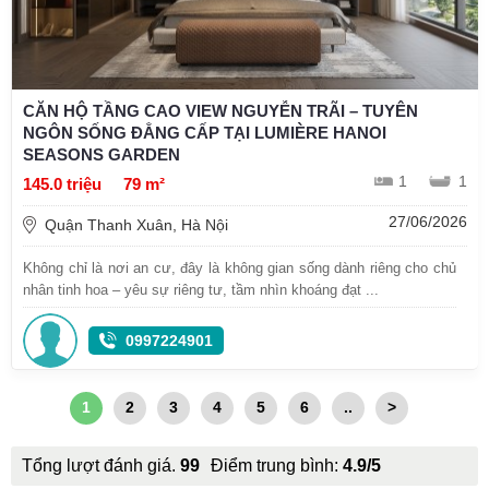
CĂN HỘ TẦNG CAO VIEW NGUYỄN TRÃI – TUYÊN
NGÔN SỐNG ĐẲNG CẤP TẠI LUMIÈRE HANOI
SEASONS GARDEN
1
1
145.0 triệu
79 m²
27/06/2026
Quận Thanh Xuân, Hà Nội
Không chỉ là nơi an cư, đây là không gian sống dành riêng cho chủ
nhân tinh hoa – yêu sự riêng tư, tầm nhìn khoáng đạt ...
0997224901
1
2
3
4
5
6
..
>
Tổng lượt đánh giá.
99
Điểm trung bình:
4.9/5