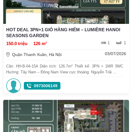
HOT DEAL 3PN+1 GIỎ HÀNG HIẾM – LUMIÈRE HANOI
SEASONS GARDEN
1
1
150.0 triệu
126 m²
03/07/2026
Quận Thanh Xuân, Hà Nội
Căn: HH-B-04-15A Diện tích: 126.7m² Thiết kế: 3PN + 1MR 3WC
Hướng: Tây Nam – Đông Nam View cực thoáng: Nguyễn Trãi ...
0973006149