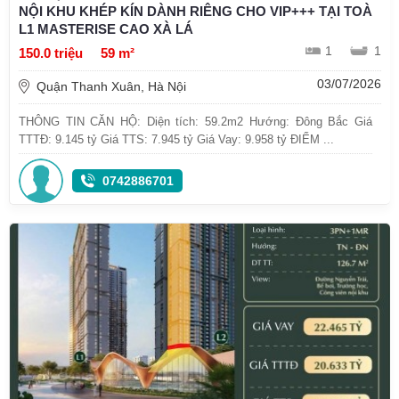
NỘI KHU KHÉP KÍN DÀNH RIÊNG CHO VIP+++ TẠI TOÀ
L1 MASTERISE CAO XÀ LÁ
1
1
150.0 triệu
59 m²
03/07/2026
Quận Thanh Xuân, Hà Nội
THÔNG TIN CĂN HỘ: Diện tích: 59.2m2 Hướng: Đông Bắc Giá
TTTĐ: 9.145 tỷ Giá TTS: 7.945 tỷ Giá Vay: 9.958 tỷ ĐIỂM ...
0742886701