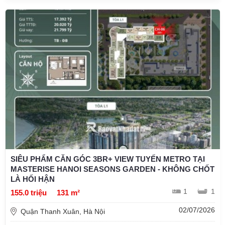
SIÊU PHẨM CĂN GÓC 3BR+ VIEW TUYẾN METRO TẠI
MASTERISE HANOI SEASONS GARDEN - KHÔNG CHỐT
LÀ HỐI HẬN
1
1
155.0 triệu
131 m²
02/07/2026
Quận Thanh Xuân, Hà Nội