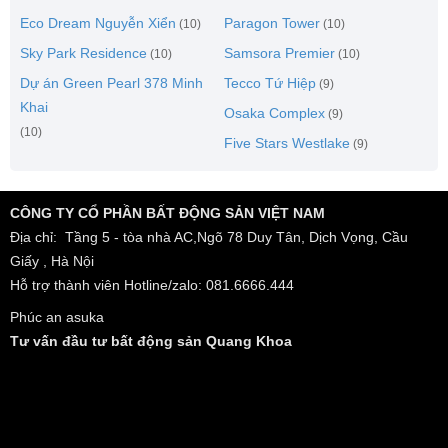
Eco Dream Nguyễn Xiển
Paragon Tower
(10)
(10)
Sky Park Residence
Samsora Premier
(10)
(10)
Dự án Green Pearl 378 Minh
Tecco Tứ Hiệp
(9)
Khai
Osaka Complex
(9)
(10)
Five Stars Westlake
(9)
CÔNG TY CỔ PHẦN BẤT ĐỘNG SẢN VIỆT NAM
Địa chỉ: Tầng 5 - tòa nhà AC,Ngõ 78 Duy Tân, Dịch Vọng, Cầu
Giấy , Hà Nội
Hỗ trợ thành viên Hotline/zalo: 081.6666.444
Phúc an asuka
Tư vấn đầu tư bất động sản Quang Khoa