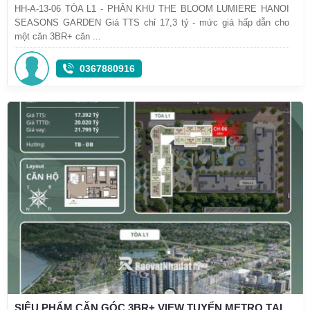
HH-A-13-06 TÒA L1 - PHÂN KHU THE BLOOM LUMIERE HANOI
SEASONS GARDEN Giá TTS chỉ 17,3 tỷ - mức giá hấp dẫn cho
một căn 3BR+ căn ...
0367880916
SIÊU PHẨM CĂN GÓC 3BR+ VIEW TUYẾN METRO TẠI