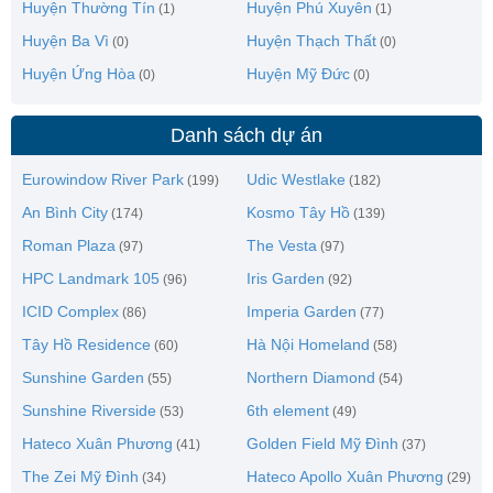
Huyện Thường Tín
Huyện Phú Xuyên
(1)
(1)
Huyện Ba Vì
Huyện Thạch Thất
(0)
(0)
Huyện Ứng Hòa
Huyện Mỹ Đức
(0)
(0)
Danh sách dự án
Eurowindow River Park
Udic Westlake
(199)
(182)
An Bình City
Kosmo Tây Hồ
(174)
(139)
Roman Plaza
The Vesta
(97)
(97)
HPC Landmark 105
Iris Garden
(96)
(92)
ICID Complex
Imperia Garden
(86)
(77)
Tây Hồ Residence
Hà Nội Homeland
(60)
(58)
Sunshine Garden
Northern Diamond
(55)
(54)
Sunshine Riverside
6th element
(53)
(49)
Hateco Xuân Phương
Golden Field Mỹ Đình
(41)
(37)
The Zei Mỹ Đình
Hateco Apollo Xuân Phương
(34)
(29)