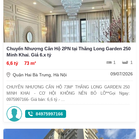
Chuyển Nhượng Căn Hộ 2PN tại Thăng Long Garden 250
Minh Khai. Giá 6.x tỷ
1
1
6,6 tỷ
73 m²
09/07/2026
Quận Hai Bà Trưng, Hà Nội
CHUYỂN NHƯỢNG CĂN HỘ 73M² THĂNG LONG GARDEN 250
MINH KHAI - CƠ HỘI KHÔNG NÊN BỎ LỠ**Gọi Ngay:
0975997166- Giá bán: 6,6 tỷ.- ...
84975997166