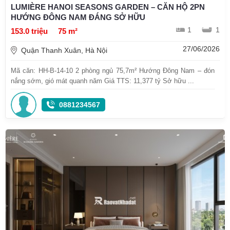
LUMIÈRE HANOI SEASONS GARDEN – CĂN HỘ 2PN
HƯỚNG ĐÔNG NAM ĐÁNG SỞ HỮU
1
1
153.0 triệu
75 m²
27/06/2026
Quận Thanh Xuân, Hà Nội
Mã căn: HH-B-14-10 2 phòng ngủ 75,7m² Hướng Đông Nam – đón
nắng sớm, gió mát quanh năm Giá TTS: 11,377 tỷ Sở hữu ...
0881234567