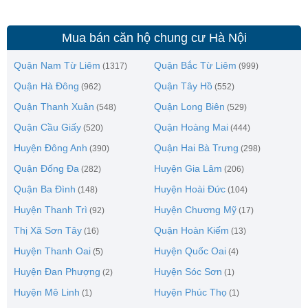
Mua bán căn hộ chung cư Hà Nội
Quận Nam Từ Liêm
Quận Bắc Từ Liêm
(1317)
(999)
Quận Hà Đông
Quận Tây Hồ
(962)
(552)
Quận Thanh Xuân
Quận Long Biên
(548)
(529)
Quận Cầu Giấy
Quận Hoàng Mai
(520)
(444)
Huyện Đông Anh
Quận Hai Bà Trưng
(390)
(298)
Quận Đống Đa
Huyện Gia Lâm
(282)
(206)
Quận Ba Đình
Huyện Hoài Đức
(148)
(104)
Huyện Thanh Trì
Huyện Chương Mỹ
(92)
(17)
Thị Xã Sơn Tây
Quận Hoàn Kiếm
(16)
(13)
Huyện Thanh Oai
Huyện Quốc Oai
(5)
(4)
Huyện Đan Phượng
Huyện Sóc Sơn
(2)
(1)
Huyện Mê Linh
Huyện Phúc Thọ
(1)
(1)