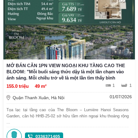
MỞ BÁN CĂN 1PN VIEW NGOẠI KHU TẦNG CAO THE
BLOOM: "Mỗi buổi sáng thức dậy là một lần chạm vào
ánh sáng. Mỗi chiều trở về là một lần tìm thấy bình
1
1
155.0 triệu
49 m²
01/07/2026
Quận Thanh Xuân, Hà Nội
Tọa lạc tại tầng cao của The Bloom – Lumière Hanoi Seasons
Garden, căn hộ HHB-25-02 sở hữu tầm nhìn ngoại khu thoáng rộng
...
0336371405