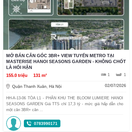
MỞ BÁN CĂN GÓC 3BR+ VIEW TUYẾN METRO TẠI
MASTERISE HANOI SEASONS GARDEN - KHÔNG CHỐT
LÀ HỐI HẬN
1
1
155.0 triệu
131 m²
02/07/2026
Quận Thanh Xuân, Hà Nội
HH-A-13-06 TÒA L1 - PHÂN KHU THE BLOOM LUMIERE HANOI
SEASONS GARDEN Giá TTS chỉ 17,3 tỷ - mức giá hấp dẫn cho
một căn 3BR+ căn ...
0783990171