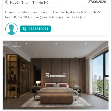
27/06/2026
Huyện Thanh Trì, Hà Nội
Chính chủ: Muốn bán chung cư Đại Thanh, diện tích 56m, 2N2VS,
tầng 20, toà 10B, có sổ (giao dịch ngay), giá: 3,2 tỷ (có ...
0343810041