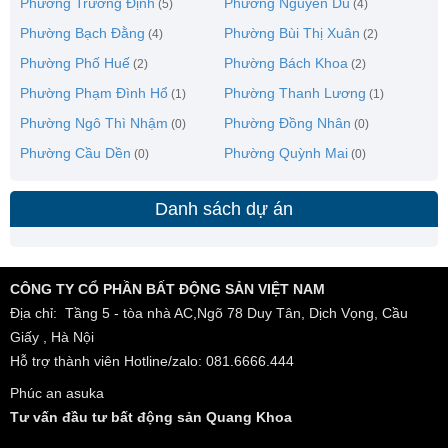
Phường Trương Định
Phường Nguyễn Du
(5)
(4)
Phường Bạch Đằng
Phường Bùi Thị Xuân
(4)
(2)
Phường Phố Huế
Phường Bách Khoa
(2)
(2)
Phường Phạm Đình Hổ
Phường Thanh Lương
(1)
(1)
Phường Ngô Thì Nhậm
Phường Đồng Nhân
(0)
(0)
Phường Cầu Dền
Phường Quỳnh Mai
(0)
(0)
Danh sách dự án
CÔNG TY CỔ PHẦN BẤT ĐỘNG SẢN VIỆT NAM
Địa chỉ: Tầng 5 - tòa nhà AC,Ngõ 78 Duy Tân, Dịch Vọng, Cầu
Giấy , Hà Nội
Hỗ trợ thành viên Hotline/zalo: 081.6666.444
Phúc an asuka
Tư vấn đầu tư bất động sản Quang Khoa