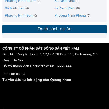
Phường Ninh Khánh
Xã Ninh Nhất
(0)
(0)
Xã Ninh Tiến
Xã Ninh Phúc
(0)
(0)
Phường Ninh Sơn
Phường Ninh Phong
(0)
(0)
Danh sách dự án
CÔNG TY CỔ PHẦN BẤT ĐỘNG SẢN VIỆT NAM
Địa chỉ: Tầng 5 - tòa nhà AC,Ngõ 78 Duy Tân, Dịch Vọng, Cầu
Giấy , Hà Nội
Hỗ trợ thành viên Hotline/zalo: 081.6666.444
Phúc an asuka
Tư vấn đầu tư bất động sản Quang Khoa