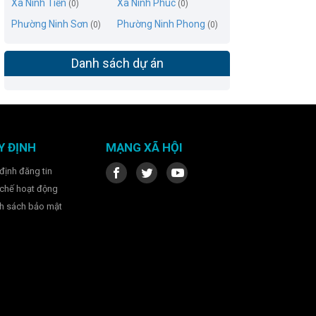
Xã Ninh Tiến
Xã Ninh Phúc
(0)
(0)
Phường Ninh Sơn
Phường Ninh Phong
(0)
(0)
Danh sách dự án
Y ĐỊNH
MẠNG XÃ HỘI
định đăng tin
chế hoạt động
h sách bảo mật