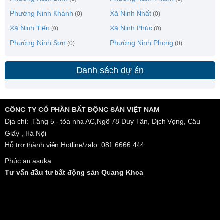
Phường Ninh Khánh
Xã Ninh Nhất
(0)
(0)
Xã Ninh Tiến
Xã Ninh Phúc
(0)
(0)
Phường Ninh Sơn
Phường Ninh Phong
(0)
(0)
Danh sách dự án
CÔNG TY CỔ PHẦN BẤT ĐỘNG SẢN VIỆT NAM
Địa chỉ: Tầng 5 - tòa nhà AC,Ngõ 78 Duy Tân, Dịch Vọng, Cầu
Giấy , Hà Nội
Hỗ trợ thành viên Hotline/zalo: 081.6666.444
Phúc an asuka
Tư vấn đầu tư bất động sản Quang Khoa