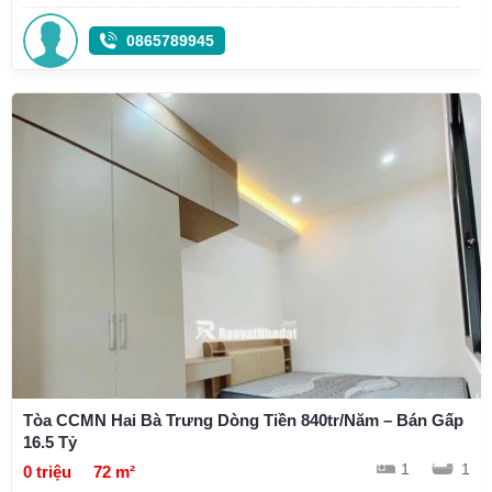
0865789945
Tòa CCMN Hai Bà Trưng Dòng Tiền 840tr/Năm – Bán Gấp
16.5 Tỷ
1
1
0 triệu
72 m²