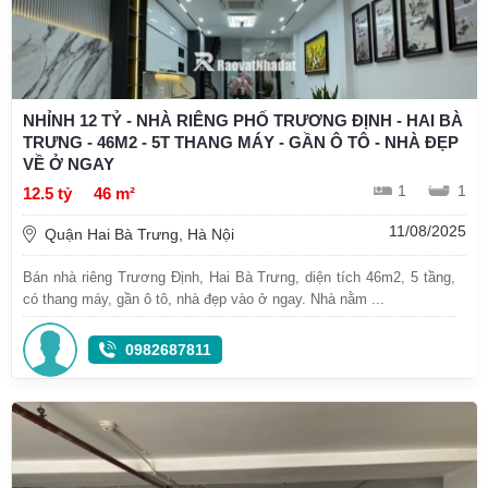
NHỈNH 12 TỶ - NHÀ RIÊNG PHỐ TRƯƠNG ĐỊNH - HAI BÀ
TRƯNG - 46M2 - 5T THANG MÁY - GẦN Ô TÔ - NHÀ ĐẸP
VỀ Ở NGAY
1
1
12.5 tỷ
46 m²
11/08/2025
Quận Hai Bà Trưng, Hà Nội
Bán nhà riêng Trương Định, Hai Bà Trưng, diện tích 46m2, 5 tầng,
có thang máy, gần ô tô, nhà đẹp vào ở ngay. Nhà nằm ...
0982687811