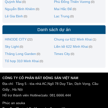
Quỳnh Mai
Phù Đổng Thiên Vương
(0)
(0)
Nguyễn Bỉnh Khiêm
Mai Hắc Đế
(0)
(0)
Lê Gia Định
Lạc Trung
(0)
(0)
Danh sách dự án
HINODE CITY
Chung cư 622 Minh Khai
(22)
(1)
Sky Light
Liền kề 622 Minh Khai
(0)
(0)
Thăng Long Garden
Times City
(0)
(0)
Tổ hợp 310 Minh Khai
(0)
CÔNG TY CỔ PHẦN BẤT ĐỘNG SẢN VIỆT NAM
Địa chỉ: Tầng 5 - tòa nhà AC,Ngõ 78 Duy Tân, Dịch Vọng, Cầu
Giấy , Hà Nội
Hỗ trợ thành viên Hotline/zalo: 081.6666.444
Phúc an asuka