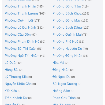
Phường Thanh Nhàn
Phường Đồng Tâm
(485)
(419)
Phường Thanh Lương
Phường Bách Khoa
(369)
(229)
Phường Quỳnh Lôi
Phường Đống Mác
(173)
(169)
Phường Lê Đại Hành
Phường Bạch Đằng
(132)
(122)
Phường Cầu Dền
Phường Quỳnh Mai
(97)
(78)
Phường Phạm Đình Hổ
Phường Phố Huế
(59)
(52)
Phường Bùi Thị Xuân
Phường Nguyễn Du
(51)
(49)
Phường Ngô Thì Nhậm
Phường Đồng Nhân
(42)
(35)
Lê Duẩn
Hòa Mã
(0)
(0)
Hàng Bài
Đồng Nhân
(0)
(0)
Lý Thường Kiệt
Đỗ Ngọc Du
(0)
(0)
Nguyễn Khắc Cần
Bùi Ngọc Dương
(0)
(0)
Yết Kiêu
Hoàng Sâm
(0)
(0)
Trần Khánh Dư
Phan Chu Trinh
(0)
(0)
Nguyễn Du
Hàn Thuyên
(0)
(0)