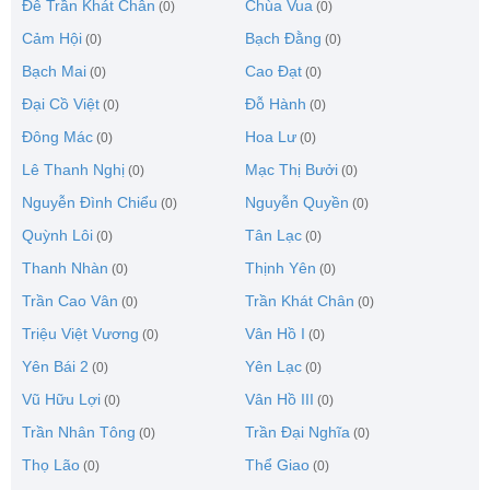
Đê Trần Khát Chân
Chùa Vua
(0)
(0)
Cảm Hội
Bạch Đằng
(0)
(0)
Bạch Mai
Cao Đạt
(0)
(0)
Đại Cồ Việt
Đỗ Hành
(0)
(0)
Đông Mác
Hoa Lư
(0)
(0)
Lê Thanh Nghị
Mạc Thị Bưởi
(0)
(0)
Nguyễn Đình Chiểu
Nguyễn Quyền
(0)
(0)
Quỳnh Lôi
Tân Lạc
(0)
(0)
Thanh Nhàn
Thịnh Yên
(0)
(0)
Trần Cao Vân
Trần Khát Chân
(0)
(0)
Triệu Việt Vương
Vân Hồ I
(0)
(0)
Yên Bái 2
Yên Lạc
(0)
(0)
Vũ Hữu Lợi
Vân Hồ III
(0)
(0)
Trần Nhân Tông
Trần Đại Nghĩa
(0)
(0)
Thọ Lão
Thể Giao
(0)
(0)