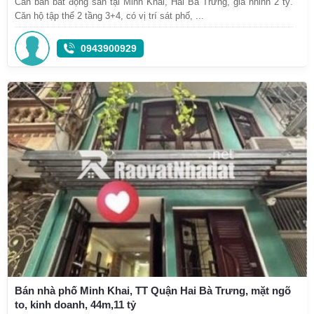
Cần bán bất động sản tại Minh Khai, Hai Bà Trưng, giá nhỉnh 2 tỷ.
Căn hộ tập thể 2 tầng 3+4, có vị trí sát phố, ...
0943900929
Bán nhà phố Minh Khai, TT Quận Hai Bà Trưng, mặt ngõ
to, kinh doanh, 44m,11 tỷ