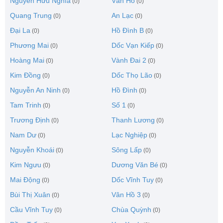
Nguyễn Hữu Nghĩa
Vân Hồ
(0)
(0)
Quang Trung
An Lạc
(0)
(0)
Đại La
Hồ Đình B
(0)
(0)
Phương Mai
Dốc Vạn Kiếp
(0)
(0)
Hoàng Mai
Vành Đai 2
(0)
(0)
Kim Đồng
Dốc Thọ Lão
(0)
(0)
Nguyễn An Ninh
Hồ Đình
(0)
(0)
Tam Trinh
Số 1
(0)
(0)
Trương Định
Thanh Lương
(0)
(0)
Nam Dư
Lạc Nghiệp
(0)
(0)
Nguyễn Khoái
Sông Lấp
(0)
(0)
Kim Ngưu
Dương Văn Bé
(0)
(0)
Mai Động
Dốc Vĩnh Tuy
(0)
(0)
Bùi Thị Xuân
Vân Hồ 3
(0)
(0)
Cầu Vĩnh Tuy
Chùa Quỳnh
(0)
(0)