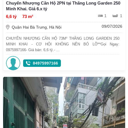
Chuyển Nhượng Căn Hộ 2PN tại Thăng Long Garden 250
Minh Khai. Giá 6.x tỷ
1
1
6,6 tỷ
73 m²
09/07/2026
Quận Hai Bà Trưng, Hà Nội
CHUYỂN NHƯỢNG CĂN HỘ 73M² THĂNG LONG GARDEN 250
MINH KHAI - CƠ HỘI KHÔNG NÊN BỎ LỠ**Gọi Ngay:
0975997166- Giá bán: 6,6 tỷ.- ...
84975997166