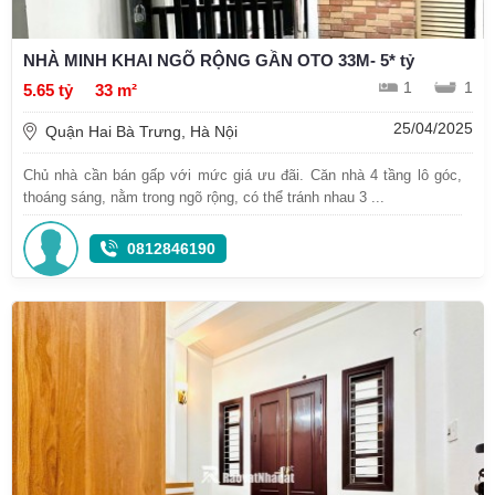
NHÀ MINH KHAI NGÕ RỘNG GẦN OTO 33M- 5* tỷ
1
1
5.65 tỷ
33 m²
25/04/2025
Quận Hai Bà Trưng, Hà Nội
Chủ nhà cần bán gấp với mức giá ưu đãi. Căn nhà 4 tầng lô góc,
thoáng sáng, nằm trong ngõ rộng, có thể tránh nhau 3 ...
0812846190