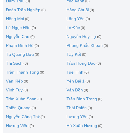
Đầm Trấu
Yec Xanh
(0)
(0)
Đoàn Trần Nghiệp
Hàng Chuối
(0)
(0)
Hồng Mai
Lãng Yên
(0)
(0)
Lê Ngọc Hân
Lò Đúc
(0)
(0)
Nguyễn Cao
Nguyễn Huy Tự
(0)
(0)
Phạm Đình Hổ
Phùng Khắc Khoan
(0)
(0)
Tạ Quang Bửu
Tây Kết
(0)
(0)
Thi Sách
Trần Hưng Đạo
(0)
(0)
Trần Thánh Tông
Tuệ Tĩnh
(0)
(0)
Vạn Kiếp
Yên Bái 1
(0)
(0)
Vĩnh Tuy
Vân Đồn
(0)
(0)
Trần Xuân Soạn
Trần Bình Trọng
(0)
(0)
Thiền Quang
Thái Phiên
(0)
(0)
Nguyễn Công Trứ
Lương Yên
(0)
(0)
Hương Viên
Hồ Xuân Hương
(0)
(0)