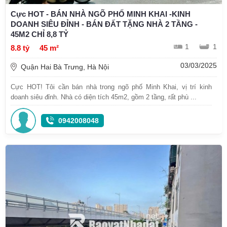
Cực HOT - BÁN NHÀ NGÕ PHỐ MINH KHAI -KINH
DOANH SIÊU ĐỈNH - BÁN ĐẤT TẶNG NHÀ 2 TẦNG -
45M2 CHỈ 8,8 TỶ
1
1
8.8 tỷ
45 m²
03/03/2025
Quận Hai Bà Trưng, Hà Nội
Cực HOT! Tôi cần bán nhà trong ngõ phố Minh Khai, vị trí kinh
doanh siêu đỉnh. Nhà có diện tích 45m2, gồm 2 tầng, rất phù ...
0942008048