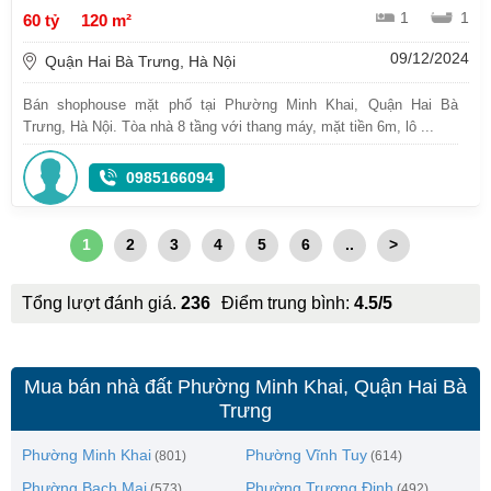
1
1
60 tỷ
120 m²
09/12/2024
Quận Hai Bà Trưng, Hà Nội
Bán shophouse mặt phố tại Phường Minh Khai, Quận Hai Bà
Trưng, Hà Nội. Tòa nhà 8 tầng với thang máy, mặt tiền 6m, lô ...
0985166094
1
2
3
4
5
6
..
>
Tổng lượt đánh giá.
236
Điểm trung bình:
4.5/5
Mua bán nhà đất Phường Minh Khai, Quận Hai Bà
Trưng
Phường Minh Khai
Phường Vĩnh Tuy
(801)
(614)
Phường Bạch Mai
Phường Trương Định
(573)
(492)