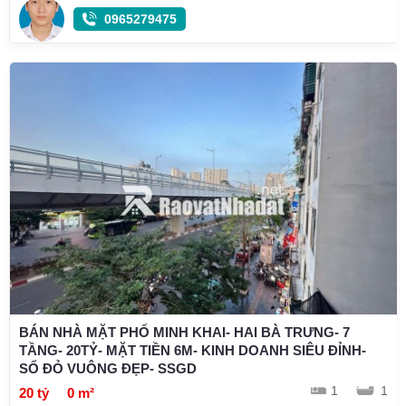
0965279475
BÁN NHÀ MẶT PHỐ MINH KHAI- HAI BÀ TRƯNG- 7
TẦNG- 20TỶ- MẶT TIỀN 6M- KINH DOANH SIÊU ĐỈNH-
SỔ ĐỎ VUÔNG ĐẸP- SSGD
1
1
20 tỷ
0 m²