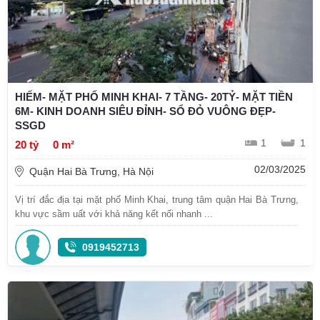
HIẾM- MẶT PHỐ MINH KHAI- 7 TẦNG- 20TỶ- MẶT TIỀN
6M- KINH DOANH SIÊU ĐỈNH- SỔ ĐỎ VUÔNG ĐẸP-
SSGD
1
1
20 tỷ
0 m²
02/03/2025
Quận Hai Bà Trưng, Hà Nội
Vị trí đắc địa tại mặt phố Minh Khai, trung tâm quận Hai Bà Trưng,
khu vực sầm uất với khả năng kết nối nhanh ...
0919452713