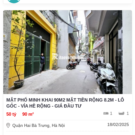
MẶT PHỐ MINH KHAI 90M2 MẶT TIỀN RỘNG 8.2M - LÔ
GÓC - VỈA HÈ RỘNG - GIÁ ĐẦU TƯ
1
1
50 tỷ
90 m²
18/02/2025
Quận Hai Bà Trưng, Hà Nội