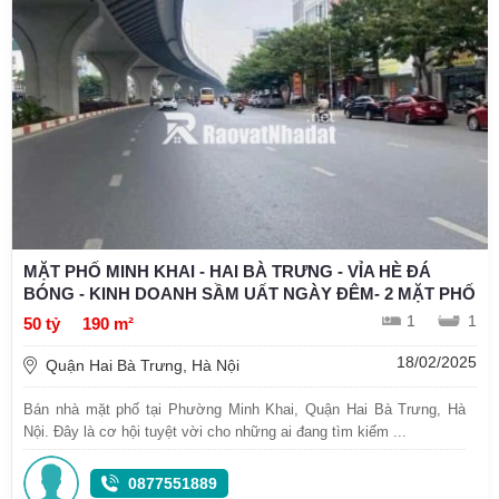
MẶT PHỐ MINH KHAI - HAI BÀ TRƯNG - VỈA HÈ ĐÁ
BÓNG - KINH DOANH SẦM UẤT NGÀY ĐÊM- 2 MẶT PHỐ
1
1
50 tỷ
190 m²
18/02/2025
Quận Hai Bà Trưng, Hà Nội
Bán nhà mặt phố tại Phường Minh Khai, Quận Hai Bà Trưng, Hà
Nội. Đây là cơ hội tuyệt vời cho những ai đang tìm kiếm ...
0877551889