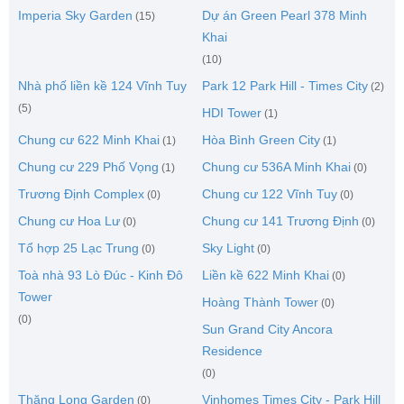
Imperia Sky Garden
Dự án Green Pearl 378 Minh
(15)
Khai
(10)
Nhà phố liền kề 124 Vĩnh Tuy
Park 12 Park Hill - Times City
(2)
(5)
HDI Tower
(1)
Chung cư 622 Minh Khai
Hòa Bình Green City
(1)
(1)
Chung cư 229 Phố Vọng
Chung cư 536A Minh Khai
(1)
(0)
Trương Định Complex
Chung cư 122 Vĩnh Tuy
(0)
(0)
Chung cư Hoa Lư
Chung cư 141 Trương Định
(0)
(0)
Tổ hợp 25 Lạc Trung
Sky Light
(0)
(0)
Toà nhà 93 Lò Đúc - Kinh Đô
Liền kề 622 Minh Khai
(0)
Tower
Hoàng Thành Tower
(0)
(0)
Sun Grand City Ancora
Residence
(0)
Thăng Long Garden
Vinhomes Times City - Park Hill
(0)