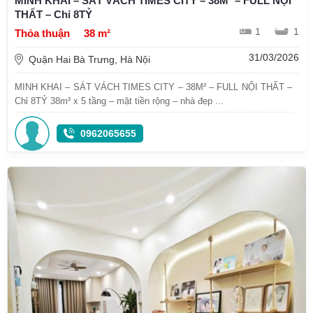
MINH KHAI – SÁT VÁCH TIMES CITY – 38M² – FULL NỘI
THẤT – Chỉ 8TỶ
1
1
Thỏa thuận
38 m²
31/03/2026
Quận Hai Bà Trưng, Hà Nội
MINH KHAI – SÁT VÁCH TIMES CITY – 38M² – FULL NỘI THẤT –
Chỉ 8TỶ 38m² x 5 tầng – mặt tiền rộng – nhà đẹp ...
0962065655