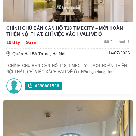
CHÍNH CHỦ BÁN CĂN HỘ T18 TIMECITY – MỚI HOÀN
THIỆN NỘI THẤT, CHỈ VIỆC XÁCH VALI VỀ Ở
1
1
10.8 tỷ
95 m²
14/07/2026
Quận Hai Bà Trưng, Hà Nội
CHÍNH CHỦ BÁN CĂN HỘ T18 TIMECITY – MỚI HOÀN THIỆN
NỘI THẤT, CHỈ VIỆC XÁCH VALI VỀ Ở+ Nếu bạn đang tìm ...
0398881538