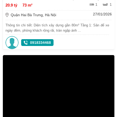
1
1
20.9 tỷ
73 m²
27/01/2026
Quận Hai Bà Trưng, Hà Nội
Thông tin chi tiết: Diện tích xây dựng gần 80m² Tầng 1: Sân để xe
ngày đêm, phòng khách rộng rãi, tràn ngập ánh ...
0918334468