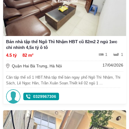
Bán nhà tập thể Ngô Thì Nhậm HBT cũ 82m2 2 ngủ 1wc
chỉ nhỉnh 4,5x tỷ ô tô
1
1
4.5 tỷ
82 m²
17/04/2026
Quận Hai Bà Trưng, Hà Nội
Căn tập thể số 1 HBT.Nhà tập thể bán ngay phố Ngô Thì Nhậm, Thi
Sách, Lê Ngọc Hân, Trần Xuân Soạn.Thiết kế 02 ngủ 1 ...
0329967306