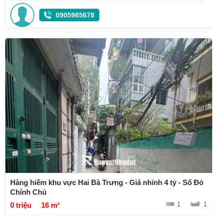
0905965678
Hàng hiếm khu vực Hai Bà Trưng - Giá nhỉnh 4 tỷ - Sổ Đỏ
Chính Chủ
1
1
0 triệu
16 m²