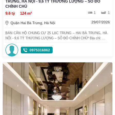
TRƯNG, HÀ NỘI - 9,6 TỶ THƯƠNG LƯỢNG – SỔ ĐỎ
CHÍNH CHỦ
1
1
9.6 tỷ
124 m²
29/07/2026
Quận Hai Bà Trưng, Hà Nội
BÁN CĂN HỘ CHUNG CƯ 25 LẠC TRUNG – HAI BÀ TRƯNG, HÀ
NỘI - 9,6 TỶ THƯƠNG LƯỢNG – SỔ ĐỎ CHÍNH CHỦ* Địa chỉ: ...
0975316862