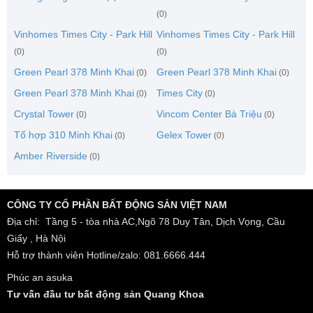
(0)
Vinhomes Times City - Park Hill
Vinhomes Times City - Park Hill
(0)
(0)
Green Pearl 378 Minh Khai
Green Pearl 378 Minh Khai
(0)
(0)
Green Pearl 378 Minh Khai
Times City
(0)
(0)
Crystal Tower
Vincom Center Bà Triệu
(0)
(0)
Tổ hợp 310 Minh Khai
Gelex Tower
(0)
(0)
Amber Riverside
(0)
CÔNG TY CỔ PHẦN BẤT ĐỘNG SẢN VIỆT NAM
Địa chỉ: Tầng 5 - tòa nhà AC,Ngõ 78 Duy Tân, Dịch Vọng, Cầu
Giấy , Hà Nội
Hỗ trợ thành viên Hotline/zalo: 081.6666.444
Phúc an asuka
Tư vấn đầu tư bất động sản Quang Khoa