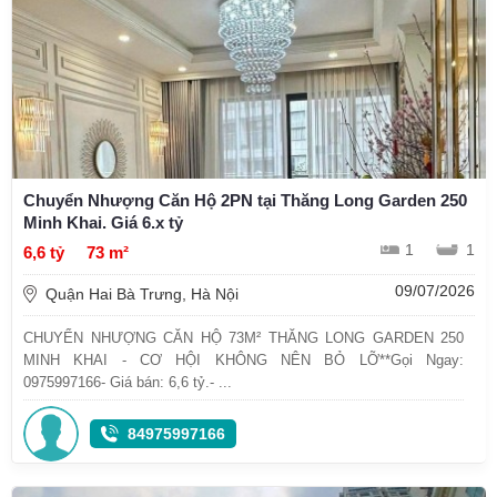
Chuyển Nhượng Căn Hộ 2PN tại Thăng Long Garden 250
Minh Khai. Giá 6.x tỷ
1
1
6,6 tỷ
73 m²
09/07/2026
Quận Hai Bà Trưng, Hà Nội
CHUYỂN NHƯỢNG CĂN HỘ 73M² THĂNG LONG GARDEN 250
MINH KHAI - CƠ HỘI KHÔNG NÊN BỎ LỠ**Gọi Ngay:
0975997166- Giá bán: 6,6 tỷ.- ...
84975997166