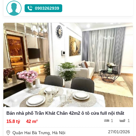
0903262939
Bán nhà phố Trần Khát Chân 42m2 ô tô cửa full nội thất
1
1
15.8 tỷ
42 m²
27/01/2026
Quận Hai Bà Trưng, Hà Nội