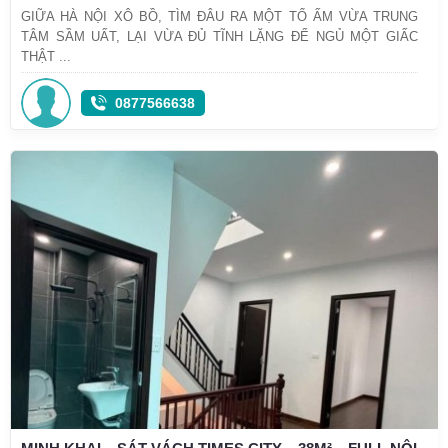
GIỮA HÀ NỘI XÔ BỒ, TÌM ĐÂU RA MỘT TỔ ẤM VỪA TRUNG
TÂM SẦM UẤT, LẠI VỪA ĐỦ TĨNH LẶNG ĐỂ NGỦ MỘT GIẤC
THẬT ...
0877566638