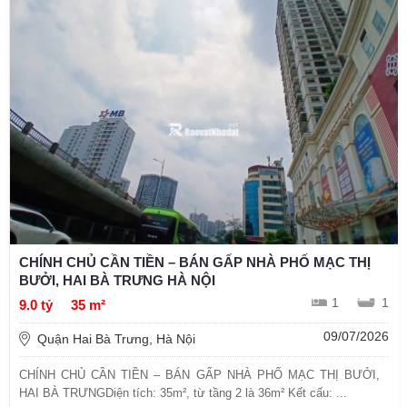
CHÍNH CHỦ CẦN TIỀN – BÁN GẤP NHÀ PHỐ MẠC THỊ
BƯỞI, HAI BÀ TRƯNG HÀ NỘI
1
1
9.0 tỷ
35 m²
09/07/2026
Quận Hai Bà Trưng, Hà Nội
CHÍNH CHỦ CẦN TIỀN – BÁN GẤP NHÀ PHỐ MẠC THỊ BƯỞI,
HAI BÀ TRƯNGDiện tích: 35m², từ tầng 2 là 36m² Kết cấu: ...