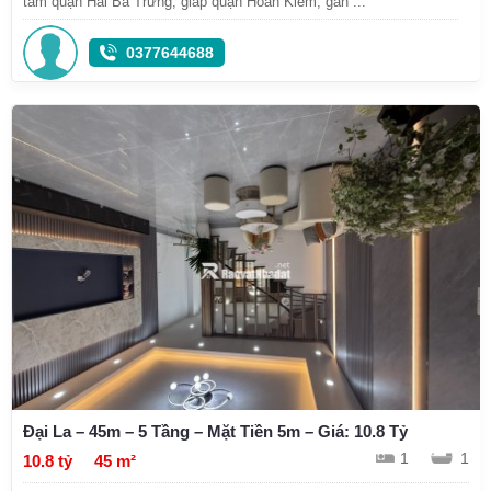
tâm quận Hai Bà Trưng, giáp quận Hoàn Kiếm, gần ...
0377644688
Đại La – 45m – 5 Tầng – Mặt Tiền 5m – Giá: 10.8 Tỷ
1
1
10.8 tỷ
45 m²