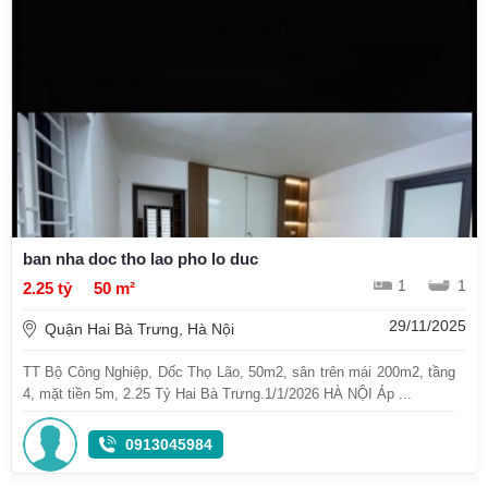
ban nha doc tho lao pho lo duc
1
1
2.25 tỷ
50 m²
29/11/2025
Quận Hai Bà Trưng, Hà Nội
TT Bộ Công Nghiệp, Dốc Thọ Lão, 50m2, sân trên mái 200m2, tầng
4, mặt tiền 5m, 2.25 Tỷ Hai Bà Trưng.1/1/2026 HÀ NỘI Áp ...
0913045984