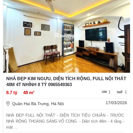
NHÀ ĐẸP KIM NGƯU, DIỆN TÍCH RỘNG, FULL NỘI THẤT
48M 4T NHỈNH 8 TỶ 0965549363
1
1
8.7 tỷ
48 m²
17/03/2026
Quận Hai Bà Trưng, Hà Nội
NHÀ ĐẸP FULL NỘI THẤT - DIỆN TÍCH TIÊU CHUẨN - TRƯỚC
NHÀ RỘNG THOÁNG SÁNG VÔ CÙNG. - Diện tích 48m - 4 tầng -
mặt ...