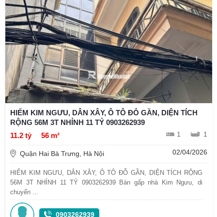
HIẾM KIM NGƯU, DÂN XÂY, Ô TÔ ĐỖ GẦN, DIỆN TÍCH
RỘNG 56M 3T NHỈNH 11 TỶ 0903262939
1
1
11.2 tỷ
56 m²
02/04/2026
Quận Hai Bà Trưng, Hà Nội
HIẾM KIM NGƯU, DÂN XÂY, Ô TÔ ĐỖ GẦN, DIỆN TÍCH RỘNG
56M 3T NHỈNH 11 TỶ 0903262939 Bán gấp nhà Kim Ngưu, di
chuyển ...
0903262939