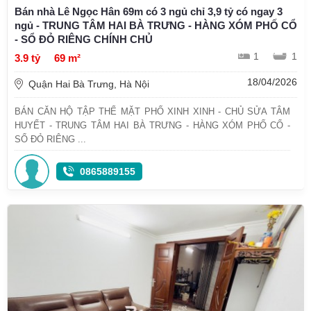
Bán nhà Lê Ngọc Hân 69m có 3 ngủ chỉ 3,9 tỷ có ngay 3
ngủ - TRUNG TÂM HAI BÀ TRƯNG - HÀNG XÓM PHỐ CỔ
- SỔ ĐỎ RIÊNG CHÍNH CHỦ
1
1
3.9 tỷ
69 m²
18/04/2026
Quận Hai Bà Trưng, Hà Nội
BÁN CĂN HỘ TẬP THỂ MẶT PHỐ XINH XINH - CHỦ SỬA TÂM
HUYẾT - TRUNG TÂM HAI BÀ TRƯNG - HÀNG XÓM PHỐ CỔ -
SỔ ĐỎ RIÊNG ...
0865889155