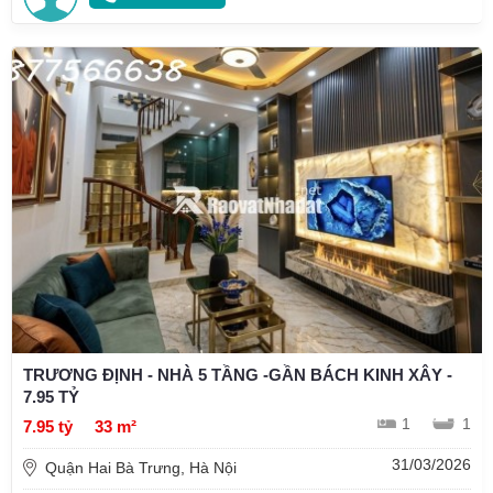
TRƯƠNG ĐỊNH - NHÀ 5 TẦNG -GẦN BÁCH KINH XÂY -
7.95 TỶ
1
1
7.95 tỷ
33 m²
31/03/2026
Quận Hai Bà Trưng, Hà Nội