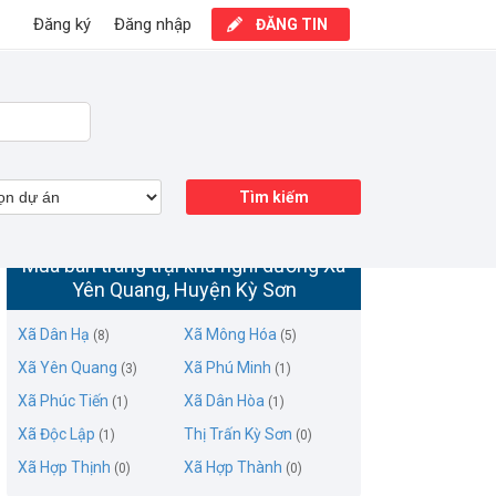
Đăng ký
Đăng nhập
ĐĂNG TIN
Tìm kiếm
Mua bán trang trại khu nghỉ dưỡng Xã
Yên Quang, Huyện Kỳ Sơn
Xã Dân Hạ
Xã Mông Hóa
(8)
(5)
Xã Yên Quang
Xã Phú Minh
(3)
(1)
Xã Phúc Tiến
Xã Dân Hòa
(1)
(1)
Xã Độc Lập
Thị Trấn Kỳ Sơn
(1)
(0)
Xã Hợp Thịnh
Xã Hợp Thành
(0)
(0)