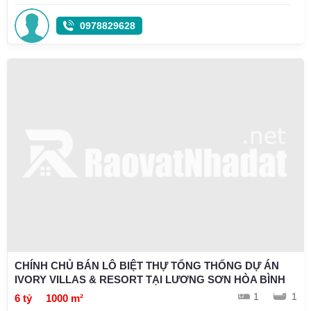
0978829628
CHÍNH CHỦ BÁN LÔ BIỆT THỰ TỔNG THỐNG DỰ ÁN
IVORY VILLAS & RESORT TẠI LƯƠNG SƠN HÒA BÌNH
1
1
6 tỷ
1000 m²