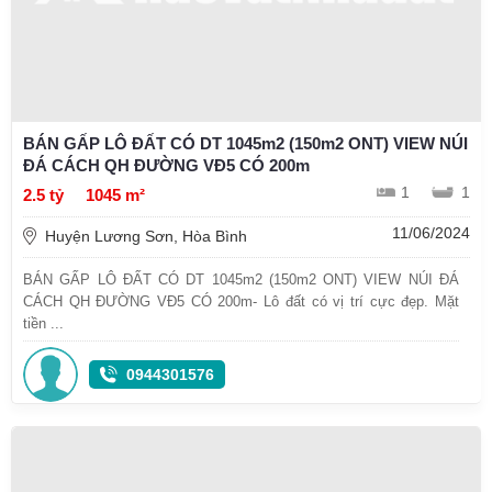
BÁN GẤP LÔ ĐẤT CÓ DT 1045m2 (150m2 ONT) VIEW NÚI
ĐÁ CÁCH QH ĐƯỜNG VĐ5 CÓ 200m
1
1
2.5 tỷ
1045 m²
11/06/2024
Huyện Lương Sơn, Hòa Bình
BÁN GẤP LÔ ĐẤT CÓ DT 1045m2 (150m2 ONT) VIEW NÚI ĐÁ
CÁCH QH ĐƯỜNG VĐ5 CÓ 200m- Lô đất có vị trí cực đẹp. Mặt
tiền ...
0944301576