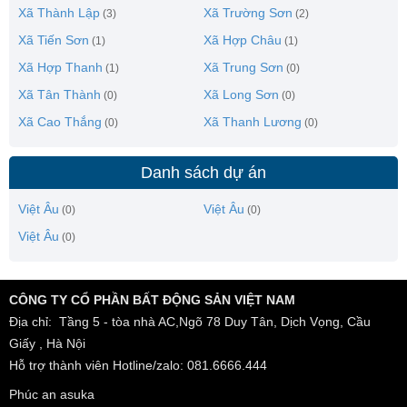
Xã Thành Lập
Xã Trường Sơn
(3)
(2)
Xã Tiến Sơn
Xã Hợp Châu
(1)
(1)
Xã Hợp Thanh
Xã Trung Sơn
(1)
(0)
Xã Tân Thành
Xã Long Sơn
(0)
(0)
Xã Cao Thắng
Xã Thanh Lương
(0)
(0)
Danh sách dự án
Việt Âu
Việt Âu
(0)
(0)
Việt Âu
(0)
CÔNG TY CỔ PHẦN BẤT ĐỘNG SẢN VIỆT NAM
Địa chỉ: Tầng 5 - tòa nhà AC,Ngõ 78 Duy Tân, Dịch Vọng, Cầu
Giấy , Hà Nội
Hỗ trợ thành viên Hotline/zalo: 081.6666.444
Phúc an asuka