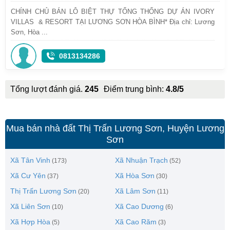
CHÍNH CHỦ BÁN LÔ BIỆT THỰ TỔNG THỐNG DỰ ÁN IVORY
VILLAS & RESORT TẠI LƯƠNG SƠN HÒA BÌNH* Địa chỉ: Lương
Sơn, Hòa ...
0813134286
Tổng lượt đánh giá.
245
Điểm trung bình:
4.8/5
Mua bán nhà đất Thị Trấn Lương Sơn, Huyện Lương
Sơn
Xã Tân Vinh
Xã Nhuận Trạch
(173)
(52)
Xã Cư Yên
Xã Hòa Sơn
(37)
(30)
Thị Trấn Lương Sơn
Xã Lâm Sơn
(20)
(11)
Xã Liên Sơn
Xã Cao Dương
(10)
(6)
Xã Hợp Hòa
Xã Cao Răm
(5)
(3)