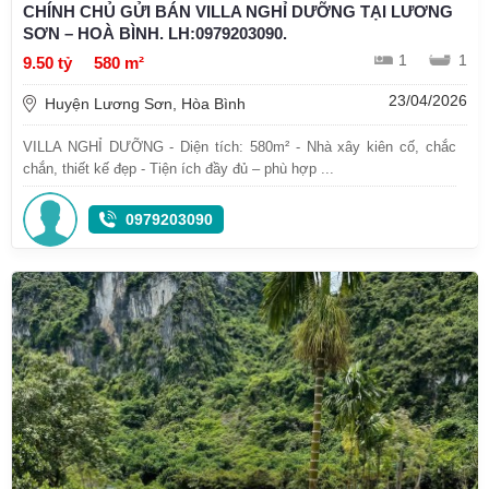
CHÍNH CHỦ GỬI BÁN VILLA NGHỈ DƯỠNG TẠI LƯƠNG
SƠN – HOÀ BÌNH. LH:0979203090.
1
1
9.50 tỷ
580 m²
23/04/2026
Huyện Lương Sơn, Hòa Bình
VILLA NGHỈ DƯỠNG - Diện tích: 580m² - Nhà xây kiên cố, chắc
chắn, thiết kế đẹp - Tiện ích đầy đủ – phù hợp ...
0979203090