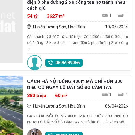
điện 3 pha đường 2 xe công ten nơ tránh nhau -
cách ql6
1
1
54 tỷ
3627 m²
Huyện Lương Sơn, Hòa Bình
10/06/2024
Cần thanh lý 3 627 m2 x 15 triệu -Có 1 200 m đất ở Gồm trụ
sở 5 tầng - 3 kho 3 cẩu. - trạm điện 3 pha đường 2 xe công
...
0896989066
CÁCH HÀ NỘI ĐÚNG 400m MÀ CHỈ HƠN 300
triệu CÓ NGAY LÔ ĐẤT SỔ ĐỎ CẦM TAY.
1
1
380 triệu
60 m²
Huyện Lương Sơn, Hòa Bình
06/04/2026
CÁCH HÀ NỘI ĐÚNG 400m MÀ CHỈ HƠN 300 triệu CÓ
NGAY LÔ ĐẤT SỔ ĐỎ CẦM TAY. Vị trí đắc địa sát vách Mỹ ...