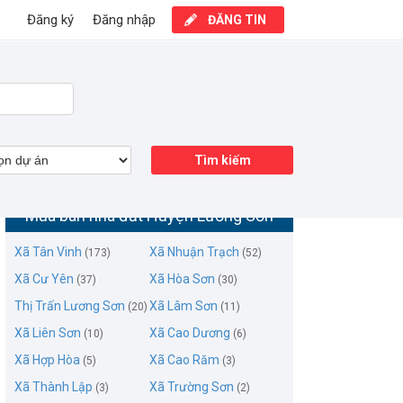
Đăng ký
Đăng nhập
ĐĂNG TIN
Tìm kiếm
Mua bán nhà đất Huyện Lương Sơn
Xã Tân Vinh
Xã Nhuận Trạch
(173)
(52)
Xã Cư Yên
Xã Hòa Sơn
(37)
(30)
Thị Trấn Lương Sơn
Xã Lâm Sơn
(20)
(11)
Xã Liên Sơn
Xã Cao Dương
(10)
(6)
Xã Hợp Hòa
Xã Cao Răm
(5)
(3)
Xã Thành Lập
Xã Trường Sơn
(3)
(2)