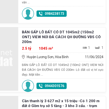
văn ...
0984238173
BÁN GẤP LÔ ĐẤT CÓ DT 1045m2 (150m2
ONT) VIEW NÚI ĐÁ CÁCH QH ĐƯỜNG VĐ5 CÓ
200m
1
1
2.5 tỷ
1045 m²
Huyện Lương Sơn, Hòa Bình
11/06/2024
BÁN GẤP LÔ ĐẤT CÓ DT 1045m2 (150m2 ONT) VIEW NÚI
ĐÁ CÁCH QH ĐƯỜNG VĐ5 CÓ 200m- Lô đất có vị trí cực
đẹp. Mặt tiền ...
0944301576
Cần thanh lý 3 627 m2 x 15 triệu -Có 1 200 m
đất ở Gồm trụ sở 5 tầng - 3 kho 3 cẩu. - trạm