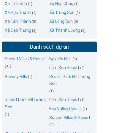
Xã Tiến Sơn
Xã Hợp Châu
(1)
(1)
Xã Hợp Thanh
Xã Trung Sơn
(1)
(0)
Xã Tân Thành
Xã Long Sơn
(0)
(0)
Xã Cao Thắng
Xã Thanh Lương
(0)
(0)
Danh sách dự án
Sunset Villas & Resort
Beverly Hills
(8)
(31)
Lâm Sơn Resort
(2)
Beverly Hills
Resort Park Hill Lương
(1)
Sơn
(1)
Resort Park Hill Lương
Lâm Sơn Resort
(1)
Sơn
Eco Valley Resort
(1)
(1)
Sunset Villas & Resort
(0)