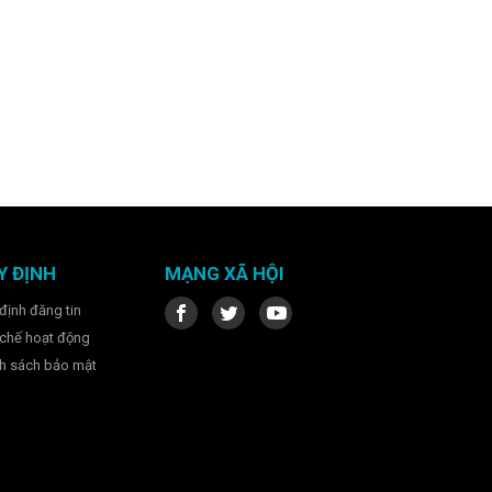
Y ĐỊNH
MẠNG XÃ HỘI
định đăng tin
chế hoạt động
h sách bảo mật