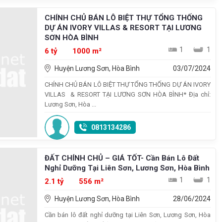
CHÍNH CHỦ BÁN LÔ BIỆT THỰ TỔNG THỐNG
DỰ ÁN IVORY VILLAS & RESORT TẠI LƯƠNG
SƠN HÒA BÌNH
1
1
6 tỷ
1000 m²
Huyện Lương Sơn, Hòa Bình
03/07/2024
CHÍNH CHỦ BÁN LÔ BIỆT THỰ TỔNG THỐNG DỰ ÁN IVORY
VILLAS & RESORT TẠI LƯƠNG SƠN HÒA BÌNH* Địa chỉ:
Lương Sơn, Hòa ...
0813134286
ĐẤT CHÍNH CHỦ – GIÁ TỐT- Cần Bán Lô Đất
Nghỉ Dưỡng Tại Liên Sơn, Lương Sơn, Hòa Bình
1
1
2.1 tỷ
556 m²
Huyện Lương Sơn, Hòa Bình
28/06/2024
Cần bán lô đất nghỉ dưỡng tại Liên Sơn, Lương Sơn, Hòa