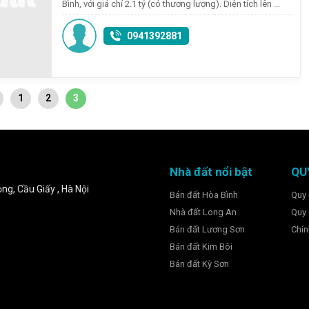
Bình, với giá chỉ 2.1 tỷ (có thương lượng). Diện tích lên ...
0941392881
1
2
3
Nhà đất nổi bật
QU
ng, Cầu Giấy , Hà Nội
Bán đất Hòa Bình
Quy 
Nhà đất Long An
Quy 
Bán đất Lương Sơn
Chín
Bán đất Kim Bôi
Bán đất Kỳ Sơn