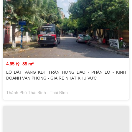
4.95 tỷ
85 m²
LÔ ĐẤT VÀNG KĐT TRẦN HƯNG ĐẠO - PHÂN LÔ - KINH
DOANH VĂN PHÒNG - GIÁ RẺ NHẤT KHU VỰC
Thành Phố Thái Bình - Thái Bình