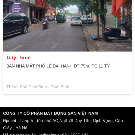
11 tỷ
75 m²
BÁN NHÀ MẶT PHỐ LÊ ĐẠI HÀNH DT 75m, TC 11 TỶ
Thành Phố Thái Bình - Thái Bình
CÔNG TY CỔ PHẦN BẤT ĐỘNG SẢN VIỆT NAM
Địa chỉ: Tầng 5 - tòa nhà AC,Ngõ 78 Duy Tân, Dịch Vọng, Cầu
Giấy , Hà Nội