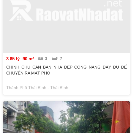
3.65 tỷ
90 m²
3
2
CHÍNH CHỦ CẦN BÁN NHÀ ĐẸP CÔNG NĂNG ĐẦY ĐỦ ĐỂ
CHUYỂN RA MẶT PHỐ
Thành Phố Thái Bình - Thái Bình