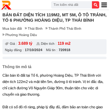
Tìm kiếm nhà đất
BÁN ĐẤT DIỆN TÍCH 119M2, MT 5M, Ô TÔ TRÁNH,
TỔ 6 PHƯỜNG HOÀNG DIỆU, TP THÁI BÌNH
Mua bán đất
Thái Bình
Thành Phố Thái Bình
Phường Hoàng Diệu
3.689 tỷ
119 m2
Giá :
Diện tích :
Ngày đăng :
17/10/2024
Mã tin :
720918
Thông tin mô tả
Cần bán lô đất tại Tổ 6, phường Hoàng Diệu, TP Thái Bình với
diện tích 122m2 và mặt tiền 5m, đường ô tô tránh. Vị trí đắc địa,
chỉ cách đường Võ Nguyên Giáp 90m, thuận tiện cho việc di
chuyển và giao thương.
Đất có sổ đỏ rõ ràng, pháp lý đầy đủ, đảm bảo an toàn cho giao